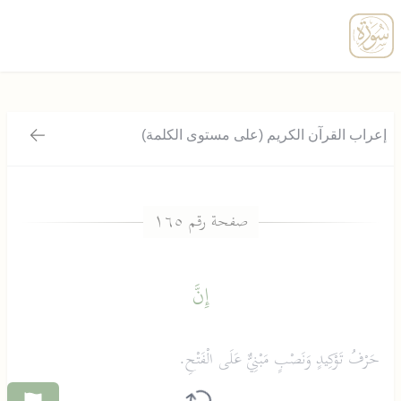
enu
إعراب القرآن الكريم (على مستوى الكلمة)
رجوع
إِنَّ
حَرْفُ تَوْكِيدٍ وَنَصْبٍ مَبْنِيٌّ عَلَى الْفَتْحِ.