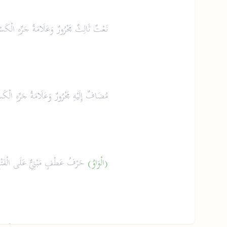
نَعْتٌ ثَالِثٌ مَجْرُورٌ وَعَلَامَةُ جَرِّهِ الْكَ
مُضَافٌ إِلَيْهِ مَجْرُورٌ وَعَلَامَةُ جَرِّهِ الْكَسْ
(الْوَاوُ)
حَرْفُ عَطْفٍ مَبْنِيٌّ عَلَى الْفَتْح