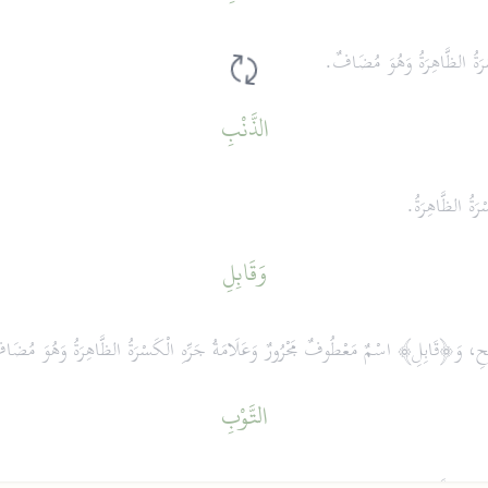
سْرَةُ الظَّاهِرَةُ وَهُوَ مُضَافٌ.
الذَّنْبِ
رَةُ الظَّاهِرَةُ.
وَقَابِلِ
ِ، وَ﴿قَابِلِ﴾ اسْمٌ مَعْطُوفٌ مَجْرُورٌ وَعَلَامَةُ جَرِّهِ الْكَسْرَةُ الظَّاهِرَةُ وَهُوَ مُضَ
التَّوْبِ