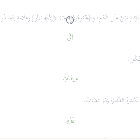
وْكِيدٍ مَبْنِيٌّ عَلَى الْفَتْحِ، وَ﴿مَجْمُوعُونَ﴾ خَبَرُ ﴿إِنَّ﴾ مَرْفُوعٌ وَعَلَامَةُ رَفْعِهِ الْوَاوُ ل
إِلَى
سُّكُونِ.
مِيقَاتِ
ِ الْكَسْرَةُ الظَّاهِرَةُ وَهُوَ مُضَافٌ.
يَوْمٍ