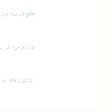
(اللَّامُ)
الْمُزَحْلَقَةُ حَرْفُ تَ
حَرْفُ جَرٍّ مَبْنِيٌّ عَلَى ال
اسْمٌ مَجْرُورٌ وَعَلَامَةُ جَرِّه