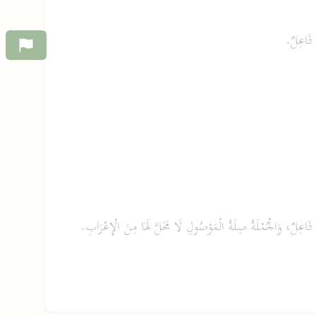
ٍ فَاعِلٌ.
فَاعِلٌ، وَالْجُمْلَةُ صِلَةُ الْمَوْصُولِ لَا مَحَلَّ لَهَا مِنَ الْإِعْرَابِ.