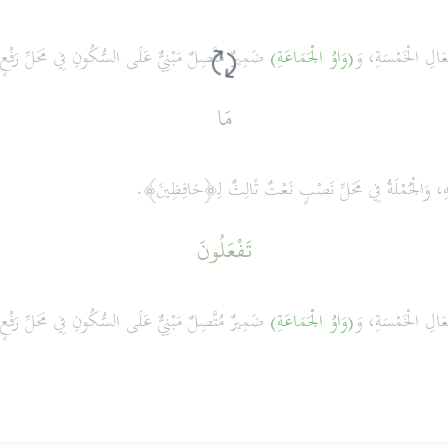
فْعَالِ الْخَمْسَةِ، وَ
(وَاوُ الْجَمَاعَةِ)
ضَمِيرٌ مُتَّصِلٌ مَبْنِيٌّ عَلَى السُّكُونِ فِي مَحَلِّ رَفْع
مَا
هِ، وَالْجُمْلَةُ فِي مَحَلِّ نَصْبٍ نَعْتٌ ثَالِثٌ لِـ﴿حَافِظِينَ﴾.
تَفْعَلُونَ
فْعَالِ الْخَمْسَةِ، وَ
(وَاوُ الْجَمَاعَةِ)
ضَمِيرٌ مُتَّصِلٌ مَبْنِيٌّ عَلَى السُّكُونِ فِي مَحَلِّ رَفْعٍ 