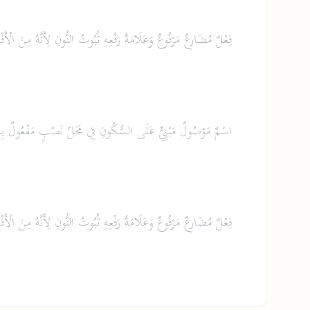
فِعْلٌ مُضَارِعٌ مَرْفُوعٌ وَعَلَامَةُ رَفْعِهِ ثُبُوتُ النُّونِ لِأَنَّهُ مِنَ الْأَ
اسْمٌ مَوْصُولٌ مَبْنِيٌّ عَلَى السُّكُونِ فِي مَحَلِّ نَصْبٍ مَفْعُولٌ بِ
فِعْلٌ مُضَارِعٌ مَرْفُوعٌ وَعَلَامَةُ رَفْعِهِ ثُبُوتُ النُّونِ لِأَنَّهُ مِنَ الْأَ