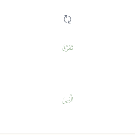
تَفَرَّقَ
الَّذِينَ