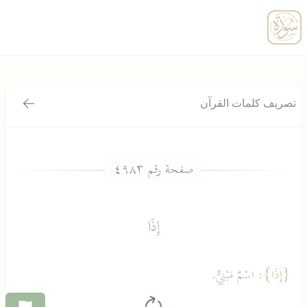
enu
تصريف كلمات القرآن
رجوع
إِذَا
{إِذَا}
: اسْمٌ مَبْنِيٌّ.