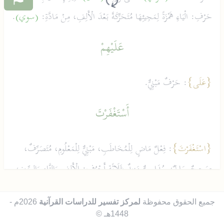
حَرْفِ: الْيَاءِ هَمْزَةً لِمَجِيئِهَا مُتَحَرِّكَةً بَعْدَ الْأَلِفِ، مِنْ مَادَّةِ:
(سوي)
.
عَلَيْهِمْ
{عَلَى}
: حَرْفٌ مَبْنِيٌّ.
أَسْتَغْفَرْتَ
{اسْتَغْفَرْتَ}
: فِعْلٌ مَاضٍ لِلْمُخَاطَبِ، مَبْنِيٌّ لِلْمَعْلُومِ، مُتَصَرِّفٌ،
صَحِيحٌ سَالِمٌ، سُدَاسِيٌّ مَزِيدٌ بِثَلَاثَةِ أَحْرُفٍ: الْأَلِفِ وَالتَّاءِ وَالسِّينِ،
مِنْ بَابِ:
(اسْتَفْعَلَ)
، عَلَى وَزْنِ:
(اسْتَفْعَلَ)
، مِنْ مَادَّةِ:
(غفر)
.
جميع الحقوق محفوظة
لمركز تفسير للدراسات القرآنية
2026م -
لَهُمْ
1448هـ ©