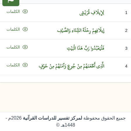
لِإِيلَافِ
قُرَيْشٍ
الكلمات
1
إِيلَافِهِمْ
رِحْلَةَ
الشِّتَاءِ
وَالصَّيْفِ
الكلمات
2
فَلْيَعْبُدُوا
رَبَّ
هَذَا
الْبَيْتِ
الكلمات
3
الَّذِي
أَطْعَمَهُمْ
مِنْ
جُوعٍ
وَآمَنَهُمْ
مِنْ
خَوْفٍ
الكلمات
4
جميع الحقوق محفوظة
لمركز تفسير للدراسات القرآنية
2026م -
1448هـ ©