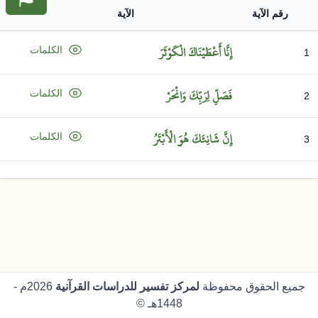
رقم الآية
الآية
إِنَّا
أَعْطَيْنَاكَ
الْكَوْثَرَ
الكلمات
1
فَصَلِّ
لِرَبِّكَ
وَانْحَرْ
الكلمات
2
إِنَّ
شَانِئَكَ
هُوَ
الْأَبْتَرُ
الكلمات
3
جميع الحقوق محفوظة
لمركز تفسير للدراسات القرآنية
2026م -
1448هـ ©