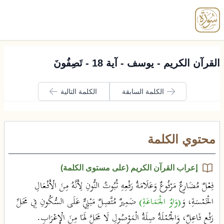
enu
القرآن الكريم - يوسف - آية 18 - تَصِفُونَ
الكلمة السابقة
الكلمة التالية
محتوي الكلمة
إعراب القرآن الكريم (على مستوى الكلمة)
فِعْلٌ مُضَارِعٌ مَرْفُوعٌ وَعَلَامَةُ رَفْعِهِ ثُبُوتُ النُّونِ لِأَنَّهُ مِنَ الْأَفْعَالِ
الْخَمْسَةِ، وَ
(وَاوُ الْجَمَاعَةِ)
ضَمِيرٌ مُتَّصِلٌ مَبْنِيٌّ عَلَى السُّكُونِ فِي مَحَلِّ
رَفْعٍ فَاعِلٌ، وَالْجُمْلَةُ صِلَةُ الْمَوْصُولِ لَا مَحَلَّ لَهَا مِنَ الْإِعْرَابِ.