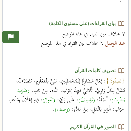
بيان القراءات (على مستوى الكلمة)
لا خلاف بين القراء في هذا الموضع
عند الوصل
لا خلاف بين القراء في هذا الموضع
تصريف كلمات القرآن
{تَصِفُونَ}
: فِعْلٌ مُضَارِعٌ لِلْمُخَاطَبِينِ، مَبْنِيٌّ لِلْمَعْلُومِ، مُتَصَرِّفٌ،
مُعْتَلٌّ مِثَالٌ وَاوِيٌّ، ثُلَاثِيٌّ مَزِيدٌ بِحَرْفِ: التَّاءِ، مِنْ بَابِ:
(ضَرَبَ
يَضْرِبُ)
، أَصْلُهُ:
(تَوْصِفُ)
، عَلَى وَزْنِ:
(تَفْعِلُ)
، فِيهِ إِعْلَالٌ بِحَذْفِ
حَرْفِ: الْوَاوِ لِلثِّقَلِ، مِنْ مَادَّةِ:
(وصف)
.
الصور في القرآن الكريم