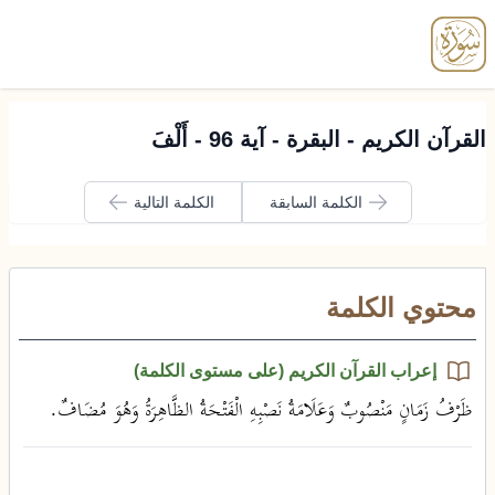
enu
القرآن الكريم - البقرة - آية 96 - أَلْفَ
الكلمة السابقة
الكلمة التالية
محتوي الكلمة
إعراب القرآن الكريم (على مستوى الكلمة)
ظَرْفُ زَمَانٍ مَنْصُوبٌ وَعَلَامَةُ نَصْبِهِ الْفَتْحَةُ الظَّاهِرَةُ وَهُوَ مُضَافٌ.