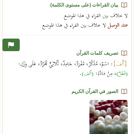
بيان القراءات (على مستوى الكلمة)
لا خلاف بين القراء في هذا الموضع
عند الوصل
لا خلاف بين القراء في هذا الموضع
تصريف كلمات القرآن
{أَلْفَ}
: اسْمٌ، مُذَكَّرٌ، مُفْرَدٌ، جَامِدٌ، ثُلَاثِيٌّ مُجَرَّدٌ، عَلَى وَزْنِ:
(فَعْلٌ)
، مِنْ مَادَّةِ:
(ألف)
.
الصور في القرآن الكريم