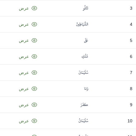
تَتْلُو
3
عرض
الشَّيَاطِينُ
4
عرض
عَلَى
5
عرض
مُلْكِ
6
عرض
سُلَيْمَانَ
7
عرض
وَمَا
8
عرض
كَفَرَ
9
عرض
سُلَيْمَانُ
10
عرض