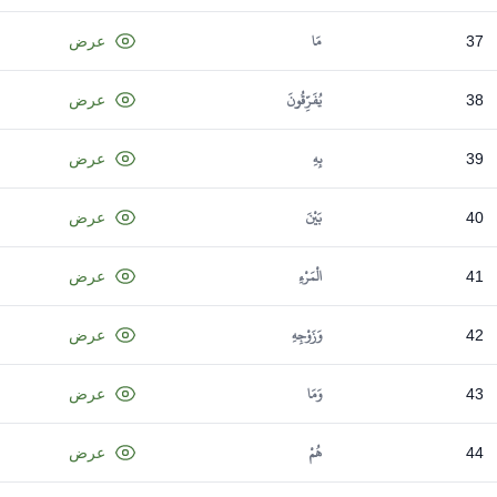
مَا
37
عرض
يُفَرِّقُونَ
38
عرض
بِهِ
39
عرض
بَيْنَ
40
عرض
الْمَرْءِ
41
عرض
وَزَوْجِهِ
42
عرض
وَمَا
43
عرض
هُمْ
44
عرض