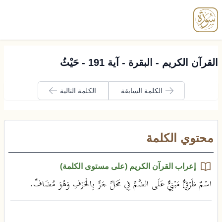
enu
القرآن الكريم - البقرة - آية 191 - حَيْثُ
الكلمة السابقة
الكلمة التالية
محتوي الكلمة
إعراب القرآن الكريم (على مستوى الكلمة)
اسْمٌ ظَرْفِيٌّ مَبْنِيٌّ عَلَى الضَّمِّ فِي مَحَلِّ جَرٍّ بِالْحَرْفِ وَهُوَ مُضَافٌ.