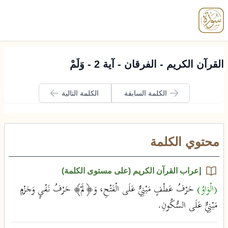
enu
القرآن الكريم - الفرقان - آية 2 - وَلَمْ
الكلمة السابقة
الكلمة التالية
محتوي الكلمة
إعراب القرآن الكريم (على مستوى الكلمة)
(الْوَاوُ)
حَرْفُ عَطْفٍ مَبْنِيٌّ عَلَى الْفَتْحِ، وَ﴿لَمْ﴾ حَرْفُ نَفْيٍ وَجَزْمٍ
مَبْنِيٌّ عَلَى السُّكُونِ.