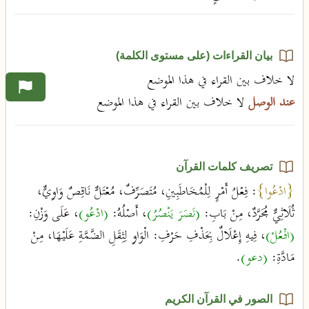
بيان القراءات (على مستوى الكلمة)
لا خلاف بين القراء في هذا الموضع
عند الوصل
لا خلاف بين القراء في هذا الموضع
تصريف كلمات القرآن
{ادْعُوا}
: فِعْلُ أَمْرٍ لِلْمُخَاطَبِينِ، مُتَصَرِّفٌ، مُعْتَلٌّ نَاقِصٌ وَاوِيٌّ،
ثُلَاثِيٌّ مُجَرَّدٌ، مِنْ بَابِ:
(نَصَرَ يَنْصُرُ)
، أَصْلُهُ:
(ادْعُو)
، عَلَى وَزْنِ:
(افْعُلْ)
، فِيهِ إِعْلَالٌ بِحَذْفِ حَرْفِ: الْوَاوِ لِثِقَلِ الضَّمَّةِ عَلَيْهَا، مِنْ
مَادَّةِ:
(دعو)
.
الصور في القرآن الكريم