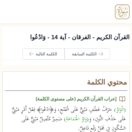
enu
القرآن الكريم - الفرقان - آية 14 - وَادْعُوا
الكلمة السابقة
الكلمة التالية
محتوي الكلمة
إعراب القرآن الكريم (على مستوى الكلمة)
(الْوَاوُ)
حَرْفُ عَطْفٍ مَبْنِيٌّ عَلَى الْفَتْحِ، وَ﴿ادْعُوا﴾ فِعْلُ أَمْرٍ مَبْنِيٌّ
عَلَى حَذْفِ النُّونِ، وَ
(وَاوُ الْجَمَاعَةِ)
ضَمِيرٌ مُتَّصِلٌ مَبْنِيٌّ عَلَى
السُّكُونِ فِي مَحَلِّ رَفْعٍ فَاعِلٌ.