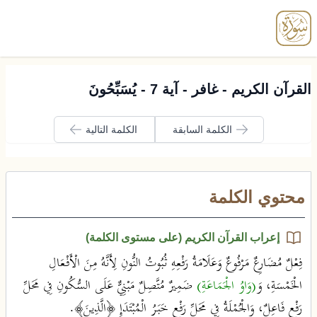
enu
القرآن الكريم - غافر - آية 7 - يُسَبِّحُونَ
الكلمة السابقة
الكلمة التالية
محتوي الكلمة
إعراب القرآن الكريم (على مستوى الكلمة)
فِعْلٌ مُضَارِعٌ مَرْفُوعٌ وَعَلَامَةُ رَفْعِهِ ثُبُوتُ النُّونِ لِأَنَّهُ مِنَ الْأَفْعَالِ
الْخَمْسَةِ، وَ
(وَاوُ الْجَمَاعَةِ)
ضَمِيرٌ مُتَّصِلٌ مَبْنِيٌّ عَلَى السُّكُونِ فِي مَحَلِّ
رَفْعٍ فَاعِلٌ، وَالْجُمْلَةُ فِي مَحَلِّ رَفْعٍ خَبَرُ الْمُبْتَدَإِ ﴿الَّذِينَ﴾.