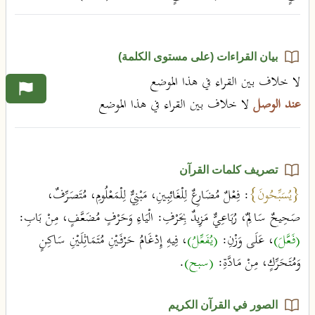
بيان القراءات (على مستوى الكلمة)
لا خلاف بين القراء في هذا الموضع
عند الوصل
لا خلاف بين القراء في هذا الموضع
تصريف كلمات القرآن
{يُسَبِّحُونَ}
: فِعْلٌ مُضَارِعٌ لِلْغَائِبِينِ، مَبْنِيٌّ لِلْمَعْلُومِ، مُتَصَرِّفٌ،
صَحِيحٌ سَالِمٌ، رُبَاعِيٌّ مَزِيدٌ بِحَرْفِ: الْيَاءِ وَحَرْفٍ مُضَعَّفٍ، مِنْ بَابِ:
(فَعَّلَ)
، عَلَى وَزْنِ:
(يُفَعِّلُ)
، فِيهِ إِدْغَامُ حَرْفَيْنِ مُتَمَاثِلَيْنِ سَاكِنٍ
وَمُتَحَرِّكٍ، مِنْ مَادَّةِ:
(سبح)
.
الصور في القرآن الكريم