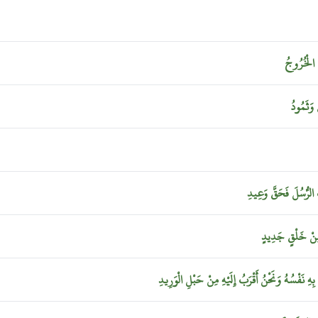
َ
الْخُرُوجُ
ِ
وَثَمُودُ
َ
الرُّسُلَ
فَحَقَّ
وَعِيدِ
ِنْ
خَلْقٍ
جَدِيدٍ
بِهِ
نَفْسُهُ
وَنَحْنُ
أَقْرَبُ
إِلَيْهِ
مِنْ
حَبْلِ
الْوَرِيدِ