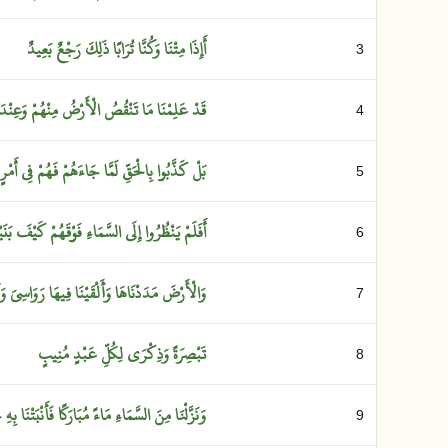
أَإِذَا
مِتْنَا
وَكُنَّا
تُرَابًا
ذَلِكَ
رَجْعٌ
بَعِيدٌ
3
قَدْ
عَلِمْنَا
مَا
تَنْقُصُ
الْأَرْضُ
مِنْهُمْ
وَعِنْدَ
4
بَلْ
كَذَّبُوا
بِالْحَقِّ
لَمَّا
جَاءَهُمْ
فَهُمْ
فِي
أَمْر
5
أَفَلَمْ
يَنْظُرُوا
إِلَى
السَّمَاءِ
فَوْقَهُمْ
كَيْفَ
بَنَ
6
وَالْأَرْضَ
مَدَدْنَاهَا
وَأَلْقَيْنَا
فِيهَا
رَوَاسِيَ
وَأ
7
تَبْصِرَةً
وَذِكْرَى
لِكُلِّ
عَبْدٍ
مُنِيبٍ
8
وَنَزَّلْنَا
مِنَ
السَّمَاءِ
مَاءً
مُبَارَكًا
فَأَنْبَتْنَا
بِهِ
ج
9