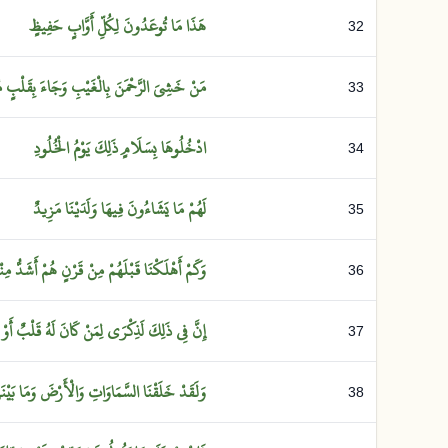
هَذَا
مَا
تُوعَدُونَ
لِكُلِّ
أَوَّابٍ
حَفِيظٍ
32
مَنْ
خَشِيَ
الرَّحْمَنَ
بِالْغَيْبِ
وَجَاءَ
بِقَلْبٍ
م
33
ادْخُلُوهَا
بِسَلَامٍ
ذَلِكَ
يَوْمُ
الْخُلُودِ
34
لَهُمْ
مَا
يَشَاءُونَ
فِيهَا
وَلَدَيْنَا
مَزِيدٌ
35
وَكَمْ
أَهْلَكْنَا
قَبْلَهُمْ
مِنْ
قَرْنٍ
هُمْ
أَشَدُّ
مِن
36
إِنَّ
فِي
ذَلِكَ
لَذِكْرَى
لِمَنْ
كَانَ
لَهُ
قَلْبٌ
أَوْ
37
وَلَقَدْ
خَلَقْنَا
السَّمَاوَاتِ
وَالْأَرْضَ
وَمَا
بَيْن
38