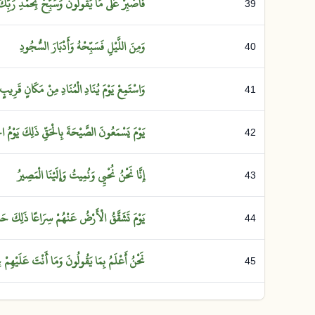
فَاصْبِرْ
عَلَى
مَا
يَقُولُونَ
وَسَبِّحْ
بِحَمْدِ
رَبِّك
39
وَمِنَ
اللَّيْلِ
فَسَبِّحْهُ
وَأَدْبَارَ
السُّجُودِ
40
وَاسْتَمِعْ
يَوْمَ
يُنَادِ
الْمُنَادِ
مِنْ
مَكَانٍ
قَرِيبٍ
41
يَوْمَ
يَسْمَعُونَ
الصَّيْحَةَ
بِالْحَقِّ
ذَلِكَ
يَوْمُ
ال
42
إِنَّا
نَحْنُ
نُحْيِي
وَنُمِيتُ
وَإِلَيْنَا
الْمَصِيرُ
43
يَوْمَ
تَشَقَّقُ
الْأَرْضُ
عَنْهُمْ
سِرَاعًا
ذَلِكَ
حَش
44
نَحْنُ
أَعْلَمُ
بِمَا
يَقُولُونَ
وَمَا
أَنْتَ
عَلَيْهِمْ
ب
45