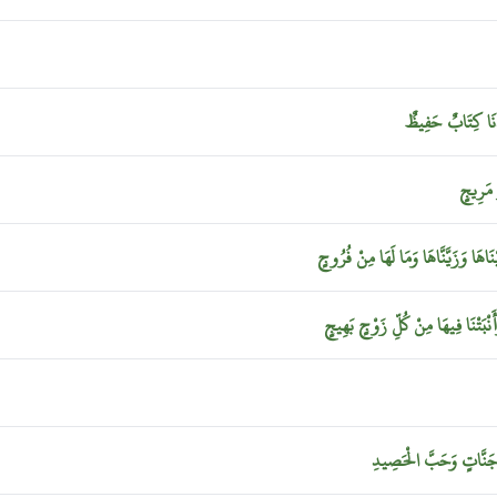
نَا
كِتَابٌ
حَفِيظٌ
ٍ
مَرِيجٍ
يْنَاهَا
وَزَيَّنَّاهَا
وَمَا
لَهَا
مِنْ
فُرُوجٍ
َنْبَتْنَا
فِيهَا
مِنْ
كُلِّ
زَوْجٍ
بَهِيجٍ
َنَّاتٍ
وَحَبَّ
الْحَصِيدِ