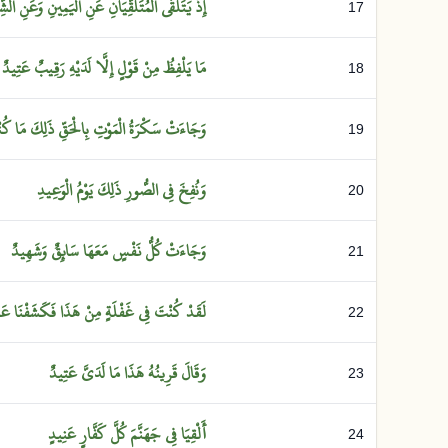
إِذْ
يَتَلَقَّى
الْمُتَلَقِّيَانِ
عَنِ
الْيَمِينِ
وَعَنِ
الشّ
17
مَا
يَلْفِظُ
مِنْ
قَوْلٍ
إِلَّا
لَدَيْهِ
رَقِيبٌ
عَتِيدٌ
18
وَجَاءَتْ
سَكْرَةُ
الْمَوْتِ
بِالْحَقِّ
ذَلِكَ
مَا
كُن
19
وَنُفِخَ
فِي
الصُّورِ
ذَلِكَ
يَوْمُ
الْوَعِيدِ
20
وَجَاءَتْ
كُلُّ
نَفْسٍ
مَعَهَا
سَائِقٌ
وَشَهِيدٌ
21
لَقَدْ
كُنْتَ
فِي
غَفْلَةٍ
مِنْ
هَذَا
فَكَشَفْنَا
عَ
22
وَقَالَ
قَرِينُهُ
هَذَا
مَا
لَدَيَّ
عَتِيدٌ
23
أَلْقِيَا
فِي
جَهَنَّمَ
كُلَّ
كَفَّارٍ
عَنِيدٍ
24