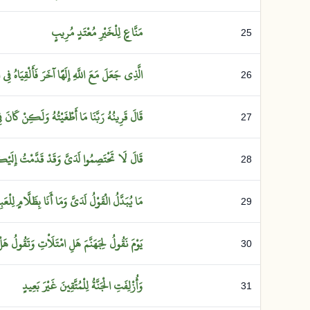
مَنَّاعٍ
لِلْخَيْرِ
مُعْتَدٍ
مُرِيبٍ
25
الَّذِي
جَعَلَ
مَعَ
اللَّهِ
إِلَهًا
آخَرَ
فَأَلْقِيَاهُ
فِي
26
قَالَ
قَرِينُهُ
رَبَّنَا
مَا
أَطْغَيْتُهُ
وَلَكِنْ
كَانَ
ف
27
قَالَ
لَا
تَخْتَصِمُوا
لَدَيَّ
وَقَدْ
قَدَّمْتُ
إِلَيْ
28
مَا
يُبَدَّلُ
الْقَوْلُ
لَدَيَّ
وَمَا
أَنَا
بِظَلَّامٍ
لِلْعَب
29
يَوْمَ
نَقُولُ
لِجَهَنَّمَ
هَلِ
امْتَلَأْتِ
وَتَقُولُ
هَل
30
وَأُزْلِفَتِ
الْجَنَّةُ
لِلْمُتَّقِينَ
غَيْرَ
بَعِيدٍ
31