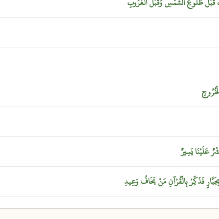
َ
قَبْلَ
طُلُوعِ
الشَّمْسِ
وَقَبْلَ
الْغُرُوبِ
ْخُرُوجِ
ْرٌ
عَلَيْنَا
يَسِيرٌ
ِجَبَّارٍ
فَذَكِّرْ
بِالْقُرْآنِ
مَنْ
يَخَافُ
وَعِيدِ