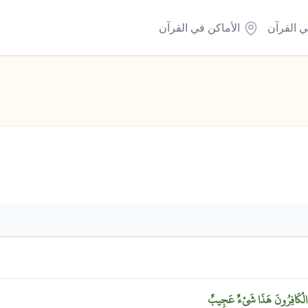
ي القرآن
الأماكن في القرآن
الْكَافِرُونَ
هَذَا
شَيْءٌ
عَجِيبٌ