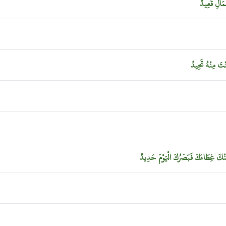
ِمَالِ
قَعِيدٌ
ْتَ
مِنْهُ
تَحِيدُ
نْكَ
غِطَاءَكَ
فَبَصَرُكَ
الْيَوْمَ
حَدِيدٌ