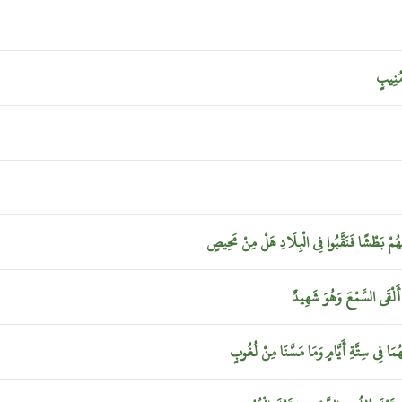
ُنِيبٍ
ْهُمْ
بَطْشًا
فَنَقَّبُوا
فِي
الْبِلَادِ
هَلْ
مِنْ
مَحِيصٍ
أَلْقَى
السَّمْعَ
وَهُوَ
شَهِيدٌ
َهُمَا
فِي
سِتَّةِ
أَيَّامٍ
وَمَا
مَسَّنَا
مِنْ
لُغُوبٍ