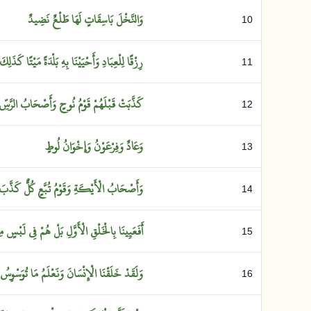
وَالنَّخْلَ
بَاسِقَاتٍ
لَهَا
طَلْعٌ
نَضِيدٌ
10
رِزْقًا
لِلْعِبَادِ
وَأَحْيَيْنَا
بِهِ
بَلْدَةً
مَيْتًا
كَذَلِك
11
كَذَّبَتْ
قَبْلَهُمْ
قَوْمُ
نُوحٍ
وَأَصْحَابُ
الرَّسّ
12
وَعَادٌ
وَفِرْعَوْنُ
وَإِخْوَانُ
لُوطٍ
13
وَأَصْحَابُ
الْأَيْكَةِ
وَقَوْمُ
تُبَّعٍ
كُلٌّ
كَذَّب
14
أَفَعَيِينَا
بِالْخَلْقِ
الْأَوَّلِ
بَلْ
هُمْ
فِي
لَبْسٍ
م
15
وَلَقَدْ
خَلَقْنَا
الْإِنْسَانَ
وَنَعْلَمُ
مَا
تُوَسْوِسُ
16