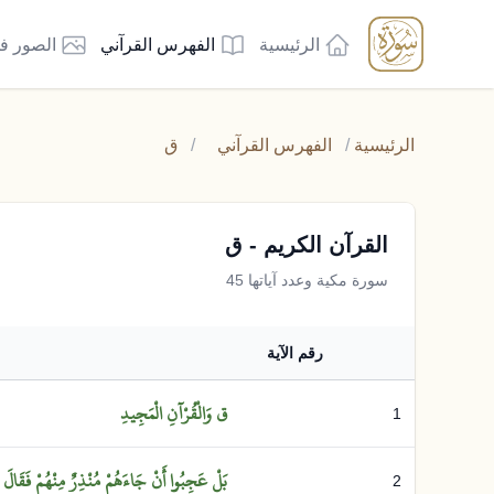
الرئيسية
الفهرس القرآني
الصور ف
الرئيسية
/
الفهرس القرآني
/
ق
القرآن الكريم - ق
سورة مكية وعدد آياتها 45
رقم الآية
ق
وَالْقُرْآنِ
الْمَجِيدِ
1
بَلْ
عَجِبُوا
أَنْ
جَاءَهُمْ
مُنْذِرٌ
مِنْهُمْ
فَقَالَ
2