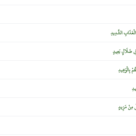
الْعَذَابِ
الشَّدِيدِ
ِي
ضَلَالٍ
بَعِيدٍ
كُمْ
بِالْوَعِيدِ
ِيدِ
ْ
مِنْ
مَزِيدٍ