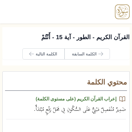
enu
القرآن الكريم - الطور - آية 15 - أَنْتُمْ
الكلمة السابقة
الكلمة التالية
محتوي الكلمة
إعراب القرآن الكريم (على مستوى الكلمة)
ضَمِيرٌ مُنْفَصِلٌ مَبْنِيٌّ عَلَى السُّكُونِ فِي مَحَلِّ رَفْعٍ مُبْتَدَأٌ.