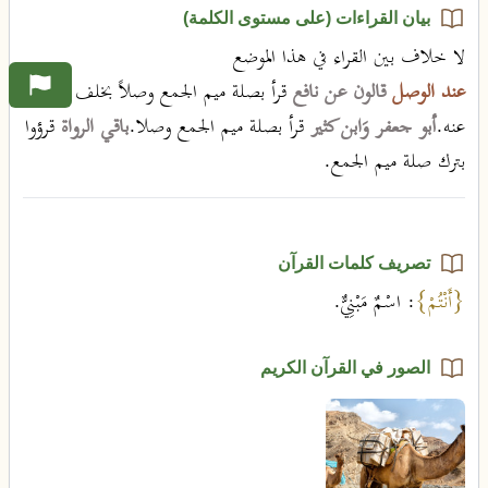
بيان القراءات (على مستوى الكلمة)
لا خلاف بين القراء في هذا الموضع
عند الوصل
قالون عن نافع
قرأ بصلة ميم الجمع وصلاً بخلف
عنه.
أبو جعفر وَابن كثير
قرأ بصلة ميم الجمع وصلا.
باقي الرواة
قرؤوا
بترك صلة ميم الجمع.
تصريف كلمات القرآن
{أَنْتُمْ}
: اسْمٌ مَبْنِيٌّ.
الصور في القرآن الكريم