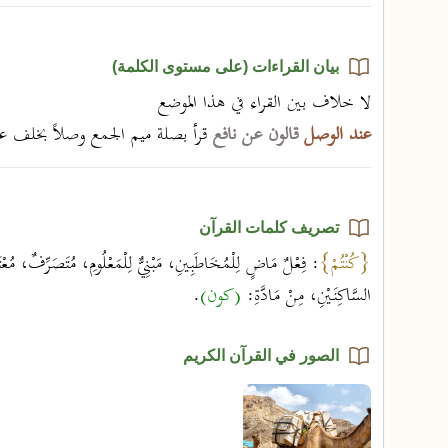
بيان القراءات (على مستوى الكلمة)
لا خلاف بين القراء في هذا الموضع
عند الوصل
قالون عن نافع
قرأ بصلة ميم الجمع وصلاً بخلف عن
تصريف كلمات القرآن
{كُنْتُمْ}
: فِعْلٌ مَاضٍ لِلْمُخَاطَبِينِ، مَبْنِيٌّ لِلْمَعْلُومِ، مُتَصَرِّفٌ، مُعْت
السَّاكِنَيْنِ، مِنْ مَادَّةِ:
(كون)
.
الصور في القرآن الكريم