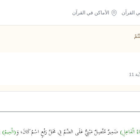
ي القرآن
الأماكن في القرآن
ْتُمْ
 11
اءُ الْفَاعِلِ)
ضَمِيرٌ مُتَّصِلٌ مَبْنِيٌّ عَلَى الضَّمِّ فِي مَحَلِّ رَفْعٍ اسْمُ كَانَ، وَ
(الْمِيمُ)
لِ