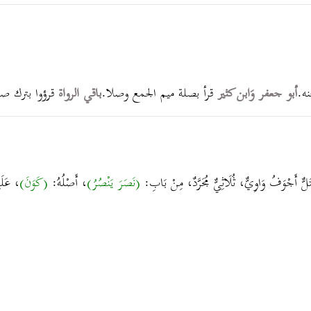
ه.
أبو جعفر وَابن كثير
قرأ بصلة ميم الجمع وصلا.
باقي الرواة
قرؤوا بترك ص
َلٌّ أَجْوَفُ وَاوِيٌّ، ثُلَاثِيٌّ مُجَرَّدٌ، مِنْ بَابِ:
(نَصَرَ يَنْصُرُ)
، أَصْلُهُ:
(كَوَنَ)
، عَلَ