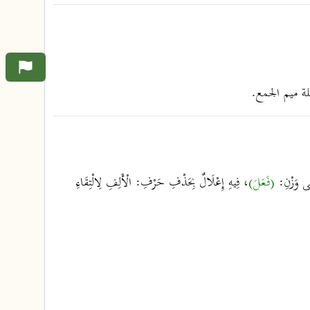
لة ميم الجمع.
ى وَزْنِ:
(فَعَلَ)
، فِيهِ إِعْلَالٌ بِحَذْفِ حَرْفِ: الْأَلِفِ لِالْتِقَاءِ