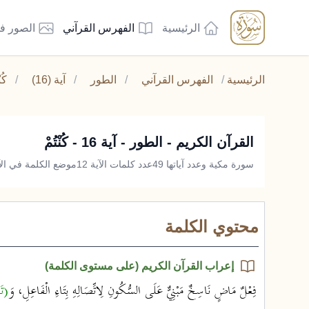
الرئيسية
الفهرس القرآني
الصور ف
الرئيسية
/
الفهرس القرآني
/
الطور
/
آية (16)
/
كُن
القرآن الكريم - الطور - آية 16 - كُنْتُمْ
سورة مكية وعدد آياتها 49
عدد كلمات الآية 12
موضع الكلمة في الآية
محتوي الكلمة
إعراب القرآن الكريم (على مستوى الكلمة)
فِعْلٌ مَاضٍ نَاسِخٌ مَبْنِيٌّ عَلَى السُّكُونِ لِاتِّصَالِهِ بِتَاءِ الْفَاعِلِ، وَ
(تَ