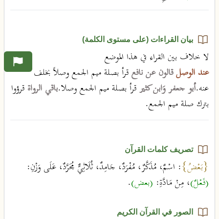
بيان القراءات (على مستوى الكلمة)
لا خلاف بين القراء في هذا الموضع
عند الوصل
قالون عن نافع
قرأ بصلة ميم الجمع وصلاً بخلف
عنه.
أبو جعفر وَابن كثير
قرأ بصلة ميم الجمع وصلا.
باقي الرواة
قرؤوا
بترك صلة ميم الجمع.
تصريف كلمات القرآن
{بَعْضُ}
: اسْمٌ، مُذَكَّرٌ، مُفْرَدٌ، جَامِدٌ، ثُلَاثِيٌّ مُجَرَّدٌ، عَلَى وَزْنِ:
(فَعْلٌ)
، مِنْ مَادَّةِ:
(بعض)
.
الصور في القرآن الكريم