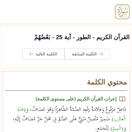
enu
القرآن الكريم - الطور - آية 25 - بَعْضُهُمْ
الكلمة السابقة
الكلمة التالية
محتوي الكلمة
إعراب القرآن الكريم (على مستوى الكلمة)
فَاعِلٌ مَرْفُوعٌ وَعَلَامَةُ رَفْعِهِ الضَّمَّةُ الظَّاهِرَةُ وَهُوَ مُضَافٌ، وَ
(هَاءُ
الْغَائِبِ)
ضَمِيرٌ مُتَّصِلٌ مَبْنِيٌّ عَلَى الضَّمِّ فِي مَحَلِّ جَرٍّ مُضَافٌ إِلَيْهِ،
وَ
(الْمِيمُ)
لِلْجَمْعِ.