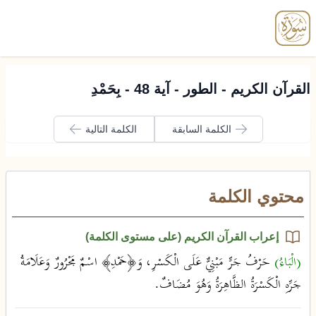
enu
القرآن الكريم - الطور - آية 48 - بِحَمْدِ
الكلمة السابقة
الكلمة التالية
محتوي الكلمة
إعراب القرآن الكريم (على مستوى الكلمة)
(الْبَاءُ)
حَرْفُ جَرٍّ مَبْنِيٌّ عَلَى الْكَسْرِ، وَ﴿حَمْدِ﴾ اسْمٌ مَجْرُورٌ وَعَلَامَةُ
جَرِّهِ الْكَسْرَةُ الظَّاهِرَةُ وَهُوَ مُضَافٌ.