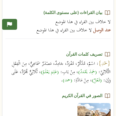
بيان القراءات (على مستوى الكلمة)
لا خلاف بين القراء في هذا الموضع
عند الوصل
لا خلاف بين القراء في هذا الموضع
تصريف كلمات القرآن
{حَمْدِ}
: اسْمٌ، مُذَكَّرٌ، مُفْرَدٌ، جَامِدٌ، مَصْدَرٌ سَمَاعِيٌّ، مِنَ الْفِعْلِ
الثُّلَاثِيِّ:
(حَمِدَ يَحْمَدُ)
، مِنْ بَابِ:
(عَلِمَ يَعْلَمُ)
، ثُلَاثِيٌّ مُجَرَّدٌ، عَلَى
وَزْنِ:
(فَعْلٌ)
، مِنْ مَادَّةِ:
(حمد)
.
الصور في القرآن الكريم