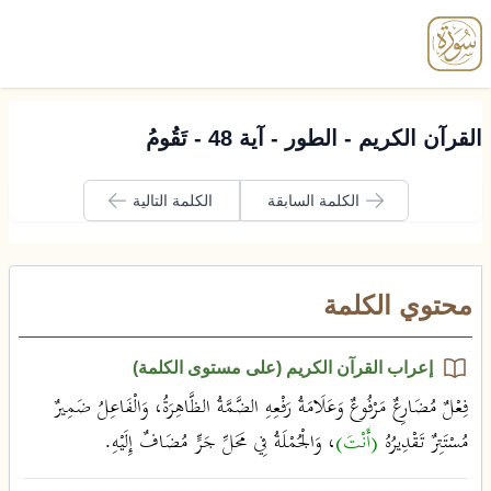
enu
القرآن الكريم - الطور - آية 48 - تَقُومُ
الكلمة السابقة
الكلمة التالية
محتوي الكلمة
إعراب القرآن الكريم (على مستوى الكلمة)
فِعْلٌ مُضَارِعٌ مَرْفُوعٌ وَعَلَامَةُ رَفْعِهِ الضَّمَّةُ الظَّاهِرَةُ، وَالْفَاعِلُ ضَمِيرٌ
مُسْتَتِرٌ تَقْدِيرُهُ
(أَنْتَ)
، وَالْجُمْلَةُ فِي مَحَلِّ جَرٍّ مُضَافٌ إِلَيْهِ.