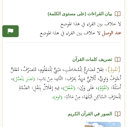
بيان القراءات (على مستوى الكلمة)
لا خلاف بين القراء في هذا الموضع
عند الوصل
لا خلاف بين القراء في هذا الموضع
تصريف كلمات القرآن
{تَقُومُ}
: فِعْلٌ مُضَارِعٌ لِلْمُخَاطَبِ، مَبْنِيٌّ لِلْمَعْلُومِ، مُتَصَرِّفٌ، مُعْتَلٌّ
أَجْوَفُ وَاوِيٌّ، ثُلَاثِيٌّ مَزِيدٌ بِحَرْفِ: التَّاءِ، مِنْ بَابِ:
(نَصَرَ يَنْصُرُ)
،
أَصْلُهُ:
(تَقْوُمُ)
، عَلَى وَزْنِ:
(تَفْعُلُ)
، فِيهِ إِعْلَالٌ بِنَقْلِ: الضَّمَّةِ
لِلْحَرْفِ السَّاكِنِ قَبْلَهَا، مِنْ مَادَّةِ:
(قوم)
.
الصور في القرآن الكريم