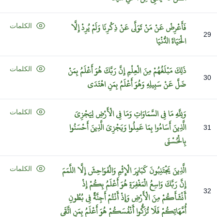
فَأَعْرِضْ
عَنْ
مَنْ
تَوَلَّى
عَنْ
ذِكْرِنَا
وَلَمْ
يُرِدْ
إِلَّا
الكلمات
29
الْحَيَاةَ
الدُّنْيَا
ذَلِكَ
مَبْلَغُهُمْ
مِنَ
الْعِلْمِ
إِنَّ
رَبَّكَ
هُوَ
أَعْلَمُ
بِمَنْ
الكلمات
30
ضَلَّ
عَنْ
سَبِيلِهِ
وَهُوَ
أَعْلَمُ
بِمَنِ
اهْتَدَى
وَلِلَّهِ
مَا
فِي
السَّمَاوَاتِ
وَمَا
فِي
الْأَرْضِ
لِيَجْزِيَ
الكلمات
الَّذِينَ
أَسَاءُوا
بِمَا
عَمِلُوا
وَيَجْزِيَ
الَّذِينَ
أَحْسَنُوا
31
بِالْحُسْنَى
الَّذِينَ
يَجْتَنِبُونَ
كَبَائِرَ
الْإِثْمِ
وَالْفَوَاحِشَ
إِلَّا
اللَّمَمَ
الكلمات
إِنَّ
رَبَّكَ
وَاسِعُ
الْمَغْفِرَةِ
هُوَ
أَعْلَمُ
بِكُمْ
إِذْ
32
أَنْشَأَكُمْ
مِنَ
الْأَرْضِ
وَإِذْ
أَنْتُمْ
أَجِنَّةٌ
فِي
بُطُونِ
أُمَّهَاتِكُمْ
فَلَا
تُزَكُّوا
أَنْفُسَكُمْ
هُوَ
أَعْلَمُ
بِمَنِ
اتَّقَى