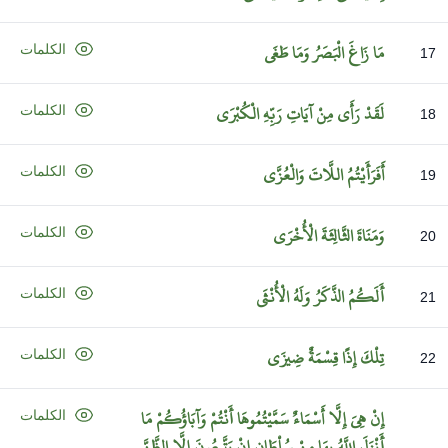
مَا
زَاغَ
الْبَصَرُ
وَمَا
طَغَى
الكلمات
17
لَقَدْ
رَأَى
مِنْ
آيَاتِ
رَبِّهِ
الْكُبْرَى
الكلمات
18
أَفَرَأَيْتُمُ
اللَّاتَ
وَالْعُزَّى
الكلمات
19
وَمَنَاةَ
الثَّالِثَةَ
الْأُخْرَى
الكلمات
20
أَلَكُمُ
الذَّكَرُ
وَلَهُ
الْأُنْثَى
الكلمات
21
تِلْكَ
إِذًا
قِسْمَةٌ
ضِيزَى
الكلمات
22
إِنْ
هِيَ
إِلَّا
أَسْمَاءٌ
سَمَّيْتُمُوهَا
أَنْتُمْ
وَآبَاؤُكُمْ
مَا
الكلمات
أَنْزَلَ
اللَّهُ
بِهَا
مِنْ
سُلْطَانٍ
إِنْ
يَتَّبِعُونَ
إِلَّا
الظَّنَّ