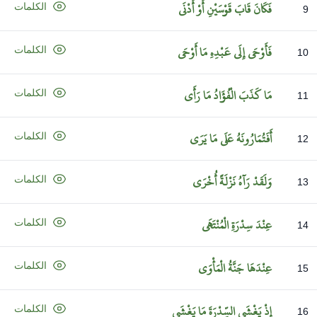
فَكَانَ
قَابَ
قَوْسَيْنِ
أَوْ
أَدْنَى
الكلمات
9
فَأَوْحَى
إِلَى
عَبْدِهِ
مَا
أَوْحَى
الكلمات
10
مَا
كَذَبَ
الْفُؤَادُ
مَا
رَأَى
الكلمات
11
أَفَتُمَارُونَهُ
عَلَى
مَا
يَرَى
الكلمات
12
وَلَقَدْ
رَآهُ
نَزْلَةً
أُخْرَى
الكلمات
13
عِنْدَ
سِدْرَةِ
الْمُنْتَهَى
الكلمات
14
عِنْدَهَا
جَنَّةُ
الْمَأْوَى
الكلمات
15
إِذْ
يَغْشَى
السِّدْرَةَ
مَا
يَغْشَى
الكلمات
16