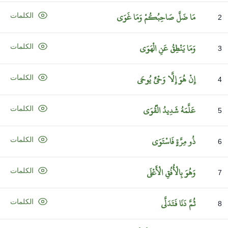
مَا
ضَلَّ
صَاحِبُكُمْ
وَمَا
غَوَى
الكلمات
2
وَمَا
يَنْطِقُ
عَنِ
الْهَوَى
الكلمات
3
إِنْ
هُوَ
إِلَّا
وَحْيٌ
يُوحَى
الكلمات
4
عَلَّمَهُ
شَدِيدُ
الْقُوَى
الكلمات
5
ذُو
مِرَّةٍ
فَاسْتَوَى
الكلمات
6
وَهُوَ
بِالْأُفُقِ
الْأَعْلَى
الكلمات
7
ثُمَّ
دَنَا
فَتَدَلَّى
الكلمات
8