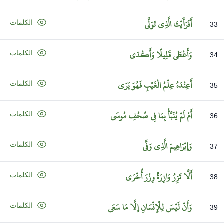
أَفَرَأَيْتَ
الَّذِي
تَوَلَّى
الكلمات
33
وَأَعْطَى
قَلِيلًا
وَأَكْدَى
الكلمات
34
أَعِنْدَهُ
عِلْمُ
الْغَيْبِ
فَهُوَ
يَرَى
الكلمات
35
أَمْ
لَمْ
يُنَبَّأْ
بِمَا
فِي
صُحُفِ
مُوسَى
الكلمات
36
وَإِبْرَاهِيمَ
الَّذِي
وَفَّى
الكلمات
37
أَلَّا
تَزِرُ
وَازِرَةٌ
وِزْرَ
أُخْرَى
الكلمات
38
وَأَنْ
لَيْسَ
لِلْإِنْسَانِ
إِلَّا
مَا
سَعَى
الكلمات
39