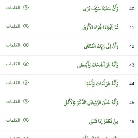
وَأَنَّ
سَعْيَهُ
سَوْفَ
يُرَى
الكلمات
40
ثُمَّ
يُجْزَاهُ
الْجَزَاءَ
الْأَوْفَى
الكلمات
41
وَأَنَّ
إِلَى
رَبِّكَ
الْمُنْتَهَى
الكلمات
42
وَأَنَّهُ
هُوَ
أَضْحَكَ
وَأَبْكَى
الكلمات
43
وَأَنَّهُ
هُوَ
أَمَاتَ
وَأَحْيَا
الكلمات
44
وَأَنَّهُ
خَلَقَ
الزَّوْجَيْنِ
الذَّكَرَ
وَالْأُنْثَى
الكلمات
45
مِنْ
نُطْفَةٍ
إِذَا
تُمْنَى
الكلمات
46