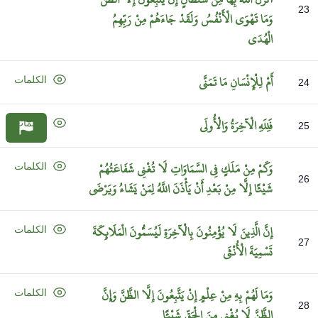
23
وَمَا
تَهْوَى
الْأَنْفُسُ
وَلَقَدْ
جَاءَهُمْ
مِنْ
رَبِّهِمُ
الْهُدَى
أَمْ
لِلْإِنْسَانِ
مَا
تَمَنَّى
الكلمات
24
فَلِلَّهِ
الْآخِرَةُ
وَالْأُولَى
الكلمات
25
وَكَمْ
مِنْ
مَلَكٍ
فِي
السَّمَاوَاتِ
لَا
تُغْنِي
شَفَاعَتُهُمْ
الكلمات
26
شَيْئًا
إِلَّا
مِنْ
بَعْدِ
أَنْ
يَأْذَنَ
اللَّهُ
لِمَنْ
يَشَاءُ
وَيَرْضَى
إِنَّ
الَّذِينَ
لَا
يُؤْمِنُونَ
بِالْآخِرَةِ
لَيُسَمُّونَ
الْمَلَائِكَةَ
الكلمات
27
تَسْمِيَةَ
الْأُنْثَى
وَمَا
لَهُمْ
بِهِ
مِنْ
عِلْمٍ
إِنْ
يَتَّبِعُونَ
إِلَّا
الظَّنَّ
وَإِنَّ
الكلمات
28
الظَّنَّ
لَا
يُغْنِي
مِنَ
الْحَقِّ
شَيْئًا