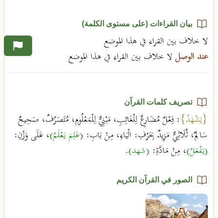
بيان القراءات (على مستوى الكلمة)
لا خلاف بين القراء في هذا الموضع
عند الوصل
لا خلاف بين القراء في هذا الموضع
تصريف كلمات القرآن
{يَشْهَدُ}
: فِعْلٌ مُضَارِعٌ لِلْغَائِبِ، مَبْنِيٌّ لِلْمَعْلُومِ، مُتَصَرِّفٌ، صَحِيحٌ
سَالِمٌ، ثُلَاثِيٌّ مَزِيدٌ بِحَرْفِ: الْيَاءِ، مِنْ بَابِ:
(عَلِمَ يَعْلَمُ)
، عَلَى وَزْنِ:
(يَفْعَلُ)
، مِنْ مَادَّةِ:
(شهد)
.
الصور في القرآن الكريم