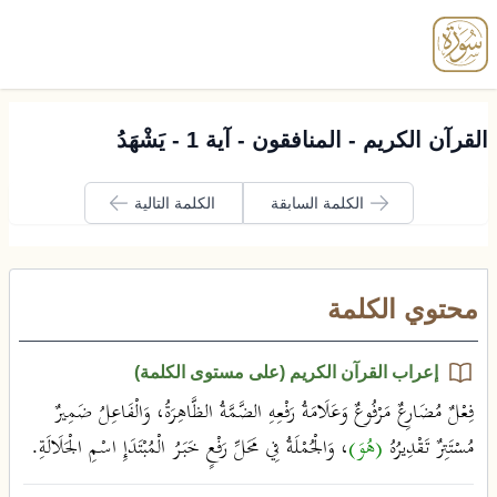
enu
القرآن الكريم - المنافقون - آية 1 - يَشْهَدُ
الكلمة السابقة
الكلمة التالية
محتوي الكلمة
إعراب القرآن الكريم (على مستوى الكلمة)
فِعْلٌ مُضَارِعٌ مَرْفُوعٌ وَعَلَامَةُ رَفْعِهِ الضَّمَّةُ الظَّاهِرَةُ، وَالْفَاعِلُ ضَمِيرٌ
مُسْتَتِرٌ تَقْدِيرُهُ
(هُوَ)
، وَالْجُمْلَةُ فِي مَحَلِّ رَفْعٍ خَبَرُ الْمُبْتَدَإِ اسْمِ الْجَلَالَةِ.