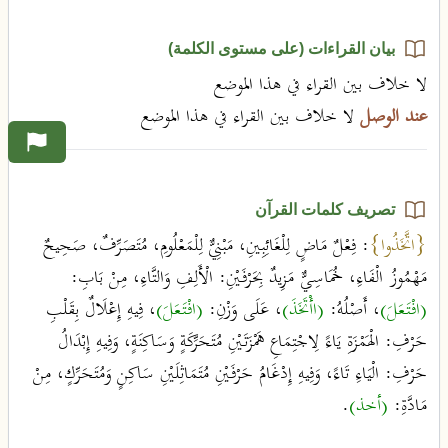
بيان القراءات (على مستوى الكلمة)
لا خلاف بين القراء في هذا الموضع
عند الوصل
لا خلاف بين القراء في هذا الموضع
تصريف كلمات القرآن
{اتَّخَذُوا}
: فِعْلٌ مَاضٍ لِلْغَائِبِينِ، مَبْنِيٌّ لِلْمَعْلُومِ، مُتَصَرِّفٌ، صَحِيحٌ
مَهْمُوزُ الْفَاءِ، خُمَاسِيٌّ مَزِيدٌ بِحَرْفَيْنِ: الْأَلِفِ وَالتَّاءِ، مِنْ بَابِ:
(افْتَعَلَ)
، أَصْلُهُ:
(اأْتَخَذَ)
، عَلَى وَزْنِ:
(افْتَعَلَ)
، فِيهِ إِعْلَالٌ بِقَلْبِ
حَرْفِ: الْهَمْزَةِ يَاءً لِاجْتِمَاعِ هَمْزَتَيْنِ مُتَحَرِّكَةٍ وَسَاكِنَةٍ، وَفِيهِ إِبْدَالُ
حَرْفِ: الْيَاءِ تَاءً، وَفِيهِ إِدْغَامُ حَرْفَيْنِ مُتَمَاثِلَيْنِ سَاكِنٍ وَمُتَحَرِّكٍ، مِنْ
مَادَّةِ:
(أخذ)
.