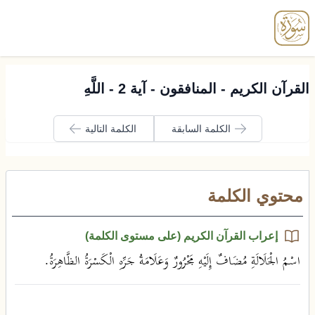
enu
القرآن الكريم - المنافقون - آية 2 - اللَّهِ
الكلمة السابقة
الكلمة التالية
محتوي الكلمة
إعراب القرآن الكريم (على مستوى الكلمة)
اسْمُ الْجَلَالَةِ مُضَافٌ إِلَيْهِ مَجْرُورٌ وَعَلَامَةُ جَرِّهِ الْكَسْرَةُ الظَّاهِرَةُ.