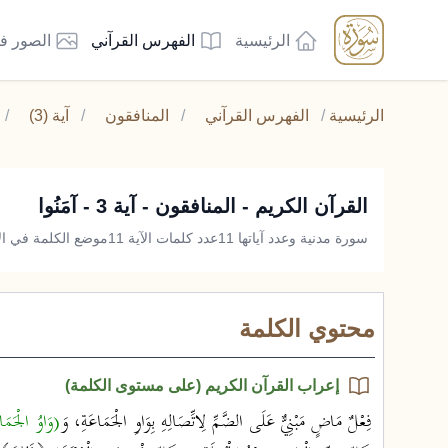
الرئيسية
الفهرس القرآني
الصور ف
الرئيسية
/
الفهرس القرآني
/
المنافقون
/
آية (3)
/
القرآن الكريم - المنافقون - آية 3 - آمَنُوا
سورة مدنية وعدد آياتها 11
عدد كلمات الآية 11
موضع الكلمة في الآي
محتوي الكلمة
إعراب القرآن الكريم (على مستوى الكلمة)
فِعْلٌ مَاضٍ مَبْنِيٌّ عَلَى الضَّمِّ لِاتِّصَالِهِ بِوَاوِ الْجَمَاعَةِ، وَ
(وَاوُ الْجَمَا