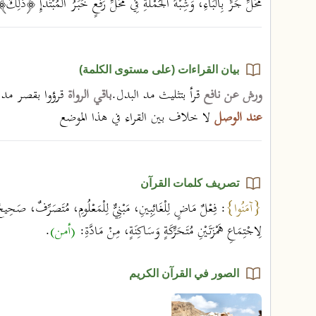
مَحَلِّ جَرٍّ بِالْبَاءِ، وَشِبْهُ الْجُمْلَةِ فِي مَحَلِّ رَفْعٍ خَبَرُ الْمُبْتَدَإِ ﴿ذَلِكَ
بيان القراءات (على مستوى الكلمة)
ورش عن نافع
قرأ بتثليث مد البدل.
باقي الرواة
قرؤوا بقصر مد 
عند الوصل
لا خلاف بين القراء في هذا الموضع
تصريف كلمات القرآن
{آمَنُوا}
: فِعْلٌ مَاضٍ لِلْغَائِبِينِ، مَبْنِيٌّ لِلْمَعْلُومِ، مُتَصَرِّفٌ، صَحِيح
لِاجْتِمَاعِ هَمْزَتَيْنِ مُتَحَرِّكَةٍ وَسَاكِنَةٍ، مِنْ مَادَّةِ:
(أمن)
.
الصور في القرآن الكريم