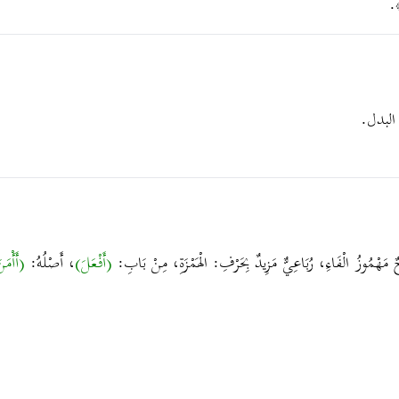
﴾.
البدل.
ٌ مَهْمُوزُ الْفَاءِ، رُبَاعِيٌّ مَزِيدٌ بِحَرْفِ: الْهَمْزَةِ، مِنْ بَابِ:
(أَفْعَلَ)
، أَصْلُهُ:
(أَأْمَ