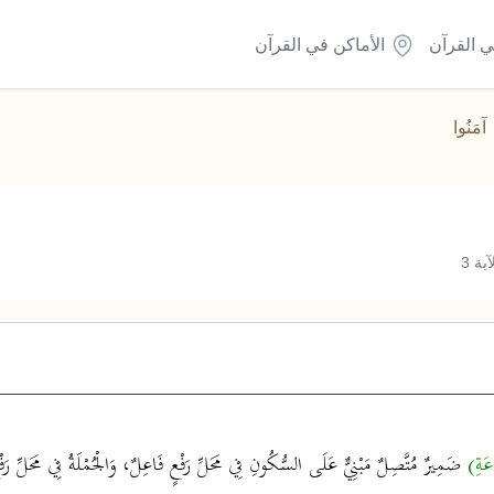
ي القرآن
الأماكن في القرآن
آمَنُوا
ة 3
عَةِ)
ضَمِيرٌ مُتَّصِلٌ مَبْنِيٌّ عَلَى السُّكُونِ فِي مَحَلِّ رَفْعٍ فَاعِلٌ، وَالْجُمْلَةُ فِي مَحَلِّ 