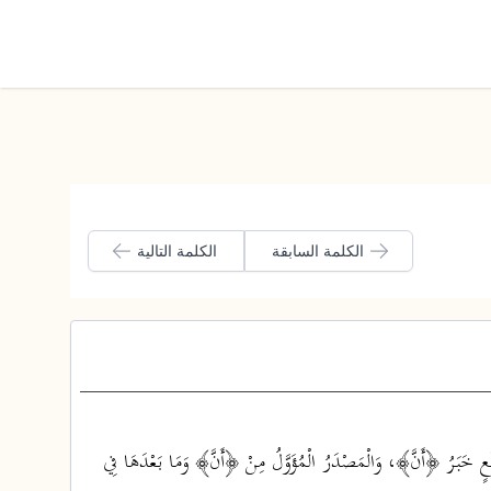
الوضع الليلي
الكلمة السابقة
الكلمة التالية
رَفْعٍ خَبَرُ ﴿أَنَّ﴾، وَالْمَصْدَرُ الْمُؤَوَّلُ مِنْ ﴿أَنَّ﴾ وَمَا بَعْدَهَا فِي