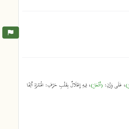
نَ)
، عَلَى وَزْنِ:
(أَفْعَلَ)
، فِيهِ إِعْلَالٌ بِقَلْبِ حَرْفِ: الْهَمْزَةِ أَلِفًا