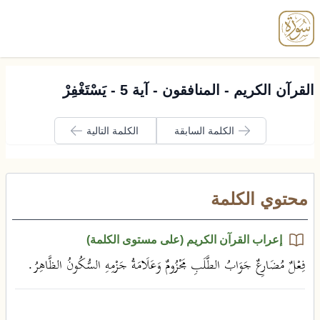
enu
القرآن الكريم - المنافقون - آية 5 - يَسْتَغْفِرْ
الكلمة السابقة
الكلمة التالية
محتوي الكلمة
إعراب القرآن الكريم (على مستوى الكلمة)
فِعْلٌ مُضَارِعٌ جَوَابُ الطَّلَبِ مَجْزُومٌ وَعَلَامَةُ جَزْمِهِ السُّكُونُ الظَّاهِرُ.