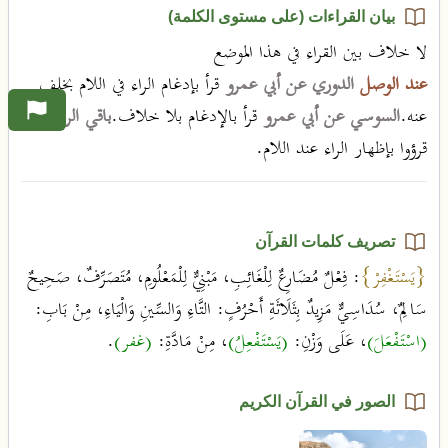
بيان القراءات (على مستوى الكلمة)
لا خلاف بين القراء في هذا الموضع
عند الوصل
الدوري عن أبي عمرو
قرأ بإدغام الراء في اللام بخلف
عنه.
السوسي عن أبي عمرو
قرأ بالإدغام بلا خلاف.
باقي الرواة
قرؤوا بإظهار الراء عند اللام.
تصريف كلمات القرآن
{يَسْتَغْفِرْ}
: فِعْلٌ مُضَارِعٌ لِلْغَائِبِ، مَبْنِيٌّ لِلْمَعْلُومِ، مُتَصَرِّفٌ، صَحِيحٌ
سَالِمٌ، سُدَاسِيٌّ مَزِيدٌ بِثَلَاثَةِ أَحْرُفٍ: التَّاءِ وَالسِّينِ وَالْيَاءِ، مِنْ بَابِ:
(اسْتَفْعَلَ)
، عَلَى وَزْنِ:
(يَسْتَفْعِلُ)
، مِنْ مَادَّةِ:
(غفر)
.
الصور في القرآن الكريم