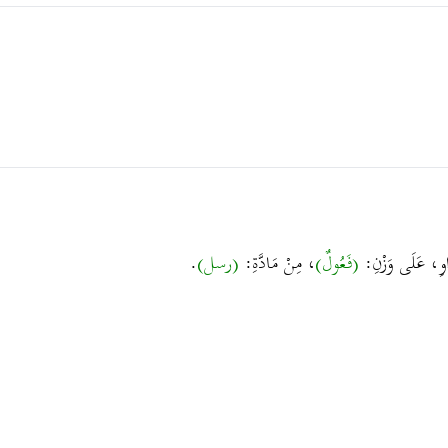
وَاوِ، عَلَى وَزْنِ:
(فَعُولٌ)
، مِنْ مَادَّةِ:
(رسل)
.