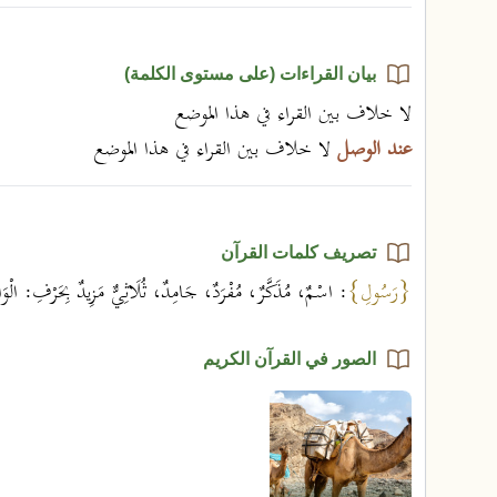
بيان القراءات (على مستوى الكلمة)
لا خلاف بين القراء في هذا الموضع
عند الوصل
لا خلاف بين القراء في هذا الموضع
تصريف كلمات القرآن
{رَسُولِ}
: اسْمٌ، مُذَكَّرٌ، مُفْرَدٌ، جَامِدٌ، ثُلَاثِيٌّ مَزِيدٌ بِحَرْفِ: الْ
الصور في القرآن الكريم