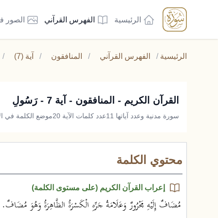
الرئيسية
الفهرس القرآني
الصور ف
الرئيسية
/
الفهرس القرآني
/
المنافقون
/
آية (7)
/
القرآن الكريم - المنافقون - آية 7 - رَسُولِ
سورة مدنية وعدد آياتها 11
عدد كلمات الآية 20
موضع الكلمة في الآي
محتوي الكلمة
إعراب القرآن الكريم (على مستوى الكلمة)
مُضَافٌ إِلَيْهِ مَجْرُورٌ وَعَلَامَةُ جَرِّهِ الْكَسْرَةُ الظَّاهِرَةُ وَهُوَ مُضَافٌ.