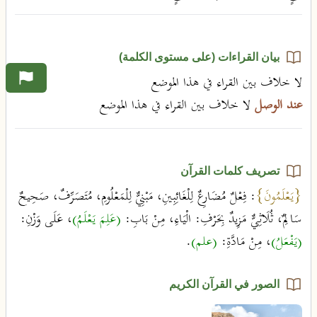
بيان القراءات (على مستوى الكلمة)
لا خلاف بين القراء في هذا الموضع
عند الوصل
لا خلاف بين القراء في هذا الموضع
تصريف كلمات القرآن
{يَعْلَمُونَ}
: فِعْلٌ مُضَارِعٌ لِلْغَائِبِينِ، مَبْنِيٌّ لِلْمَعْلُومِ، مُتَصَرِّفٌ، صَحِيحٌ
سَالِمٌ، ثُلَاثِيٌّ مَزِيدٌ بِحَرْفِ: الْيَاءِ، مِنْ بَابِ:
(عَلِمَ يَعْلَمُ)
، عَلَى وَزْنِ:
(يَفْعَلُ)
، مِنْ مَادَّةِ:
(علم)
.
الصور في القرآن الكريم