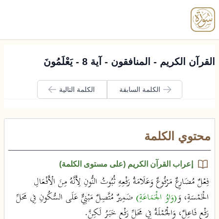
enu
القرآن الكريم - المنافقون - آية 8 - يَعْلَمُونَ
الكلمة السابقة
الكلمة التالية
محتوي الكلمة
إعراب القرآن الكريم (على مستوى الكلمة)
فِعْلٌ مُضَارِعٌ مَرْفُوعٌ وَعَلَامَةُ رَفْعِهِ ثُبُوتُ النُّونِ لِأَنَّهُ مِنَ الْأَفْعَالِ
الْخَمْسَةِ، وَ
(وَاوُ الْجَمَاعَةِ)
ضَمِيرٌ مُتَّصِلٌ مَبْنِيٌّ عَلَى السُّكُونِ فِي مَحَلِّ
رَفْعٍ فَاعِلٌ، وَالْجُمْلَةُ فِي مَحَلِّ رَفْعٍ خَبَرُ لَكِنَّ.