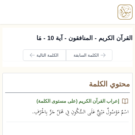
enu
القرآن الكريم - المنافقون - آية 10 - مَا
الكلمة السابقة
الكلمة التالية
محتوي الكلمة
إعراب القرآن الكريم (على مستوى الكلمة)
اسْمٌ مَوْصُولٌ مَبْنِيٌّ عَلَى السُّكُونِ فِي مَحَلِّ جَرٍّ بِالْحَرْفِ.