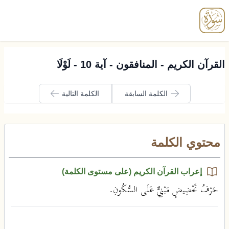
enu
القرآن الكريم - المنافقون - آية 10 - لَوْلَا
الكلمة السابقة
الكلمة التالية
محتوي الكلمة
إعراب القرآن الكريم (على مستوى الكلمة)
حَرْفُ تَحْضِيضٍ مَبْنِيٌّ عَلَى السُّكُونِ.