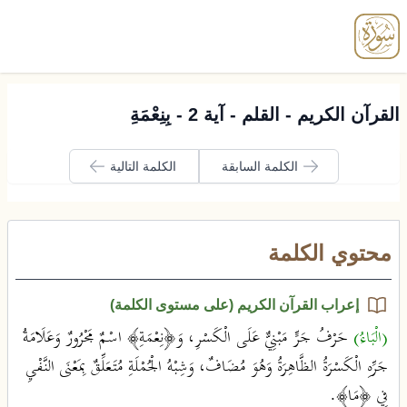
enu
القرآن الكريم - القلم - آية 2 - بِنِعْمَةِ
الكلمة السابقة
الكلمة التالية
محتوي الكلمة
إعراب القرآن الكريم (على مستوى الكلمة)
(الْبَاءُ)
حَرْفُ جَرٍّ مَبْنِيٌّ عَلَى الْكَسْرِ، وَ﴿نِعْمَةِ﴾ اسْمٌ مَجْرُورٌ وَعَلَامَةُ
جَرِّهِ الْكَسْرَةُ الظَّاهِرَةُ وَهُوَ مُضَافٌ، وَشِبْهُ الْجُمْلَةِ مُتَعَلِّقٌ بِمَعْنَى النَّفْيِ
فِي ﴿مَا﴾.