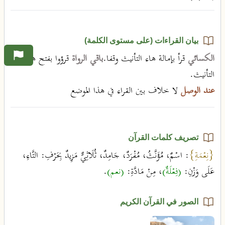
بيان القراءات (على مستوى الكلمة)
الكسائي
قرأ بإمالة هاء التأنيث وقفا.
باقي الرواة
قرؤوا بفتح هاء
التأنيث.
عند الوصل
لا خلاف بين القراء في هذا الموضع
تصريف كلمات القرآن
{نِعْمَةِ}
: اسْمٌ، مُؤَنَّثُ، مُفْرَدٌ، جَامِدٌ، ثُلَاثِيٌّ مَزِيدٌ بِحَرْفِ: التَّاءِ،
عَلَى وَزْنِ:
(فِعْلَةٌ)
، مِنْ مَادَّةِ:
(نعم)
.
الصور في القرآن الكريم