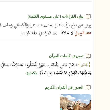
بيان القراءات (على مستوى الكلمة)
ورش عن نافع
قرأ بالتقليل بخلف عنه.
حمزة وَالكسائي وَخلف 
عند الوصل
لا خلاف بين القراء في هذا الموضع
تصريف كلمات القرآن
{نَادَى}
: فِعْلٌ مَاضٍ لِلْغَائِبِ، مَبْنِيٌّ لِلْمَعْلُومِ، مُتَصَرِّفٌ، مُعْتَلّ
لِتَحَرُّكِهَا وَانْفِتَاحِ مَا قَبْلَهَا، مِنْ مَادَّةِ:
(ندي)
.
الصور في القرآن الكريم