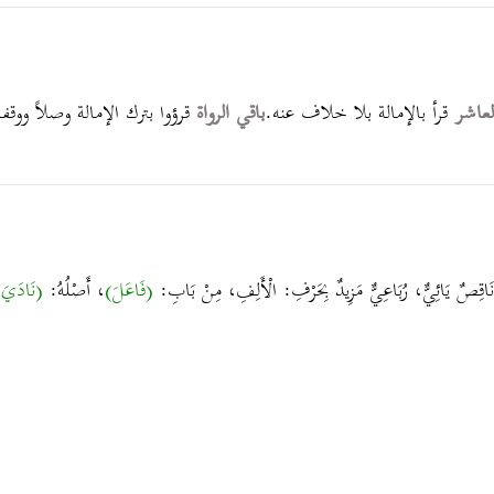
العاشر
قرأ بالإمالة بلا خلاف عنه.
باقي الرواة
قرؤوا بترك الإمالة وصلاً ووقفا
ٌ نَاقِصٌ يَائِيٌّ، رُبَاعِيٌّ مَزِيدٌ بِحَرْفِ: الْأَلِفِ، مِنْ بَابِ:
(فَاعَلَ)
، أَصْلُهُ:
(نَادَيَ