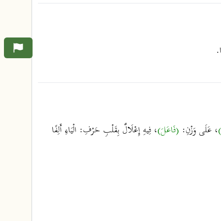
.
)
، عَلَى وَزْنِ:
(فَاعَلَ)
، فِيهِ إِعْلَالٌ بِقَلْبِ حَرْفِ: الْيَاءِ أَلِفًا