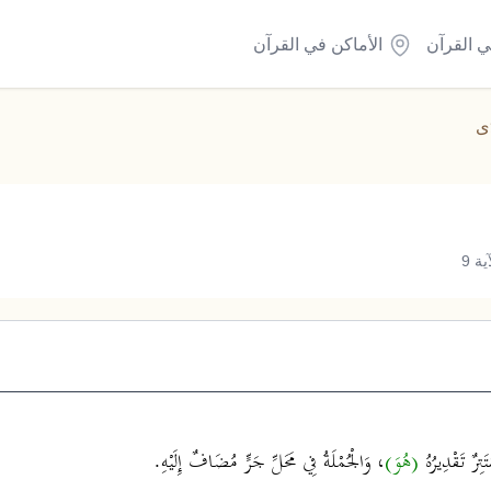
ي القرآن
الأماكن في القرآن
َى
ة 9
تِرٌ تَقْدِيرُهُ
(هُوَ)
، وَالْجُمْلَةُ فِي مَحَلِّ جَرٍّ مُضَافٌ إِلَيْهِ.