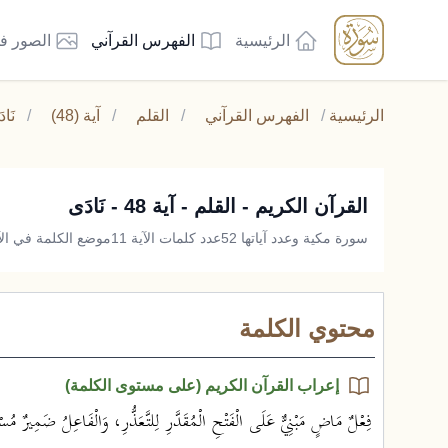
الرئيسية
الفهرس القرآني
الصور ف
الرئيسية
/
الفهرس القرآني
/
القلم
/
آية (48)
/
نَاد
القرآن الكريم - القلم - آية 48 - نَادَى
سورة مكية وعدد آياتها 52
عدد كلمات الآية 11
موضع الكلمة في الآي
محتوي الكلمة
إعراب القرآن الكريم (على مستوى الكلمة)
فِعْلٌ مَاضٍ مَبْنِيٌّ عَلَى الْفَتْحِ الْمُقَدَّرِ لِلتَّعَذُّرِ، وَالْفَاعِلُ ضَمِيرٌ مُسْتَ