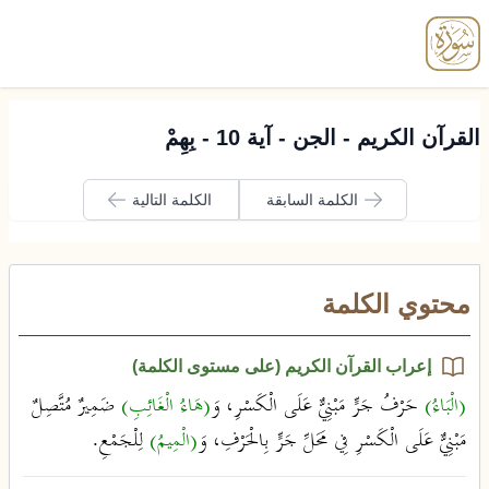
enu
القرآن الكريم - الجن - آية 10 - بِهِمْ
الكلمة السابقة
الكلمة التالية
محتوي الكلمة
إعراب القرآن الكريم (على مستوى الكلمة)
(الْبَاءُ)
حَرْفُ جَرٍّ مَبْنِيٌّ عَلَى الْكَسْرِ، وَ
(هَاءُ الْغَائِبِ)
ضَمِيرٌ مُتَّصِلٌ
مَبْنِيٌّ عَلَى الْكَسْرِ فِي مَحَلِّ جَرٍّ بِالْحَرْفِ، وَ
(الْمِيمُ)
لِلْجَمْعِ.