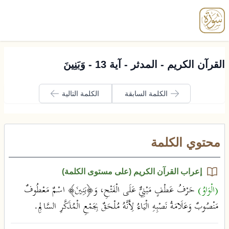
enu
القرآن الكريم - المدثر - آية 13 - وَبَنِينَ
الكلمة السابقة
الكلمة التالية
محتوي الكلمة
إعراب القرآن الكريم (على مستوى الكلمة)
(الْوَاوُ)
حَرْفُ عَطْفٍ مَبْنِيٌّ عَلَى الْفَتْحِ، وَ﴿بَنِينَ﴾ اسْمٌ مَعْطُوفٌ
مَنْصُوبٌ وَعَلَامَةُ نَصْبِهِ الْيَاءُ لِأَنَّهُ مُلْحَقٌ بِجَمْعِ الْمُذَكَّرِ السَّالِمِ.