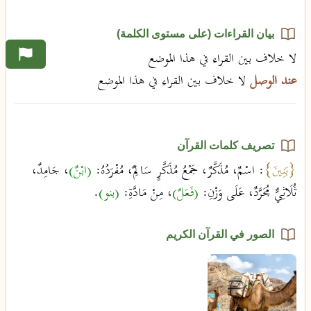
بيان القراءات (على مستوى الكلمة)
لا خلاف بين القراء في هذا الموضع
عند الوصل
لا خلاف بين القراء في هذا الموضع
تصريف كلمات القرآن
{بَنِينَ}
: اسْمٌ، مُذَكَّرٌ، جَمْعُ مُذَكَّرٍ سَالِمٌ، مُفْرَدُهُ:
(ابْنٌ)
، جَامِدٌ،
ثُلَاثِيٌّ مُجَرَّدٌ، عَلَى وَزْنِ:
(فَعَلٌ)
، مِنْ مَادَّةِ:
(بنو)
.
الصور في القرآن الكريم