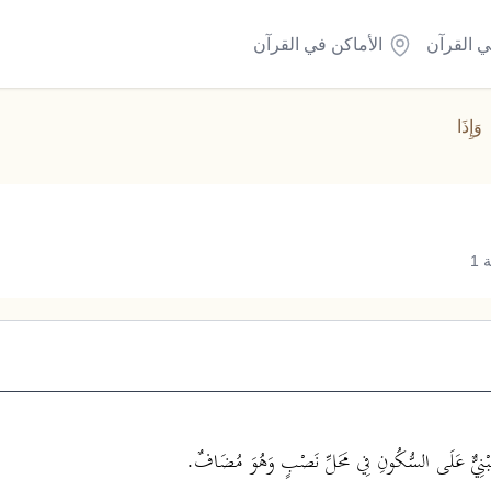
ي القرآن
الأماكن في القرآن
وَإِذَا
1
نِيٌّ عَلَى السُّكُونِ فِي مَحَلِّ نَصْبٍ وَهُوَ مُضَافٌ.