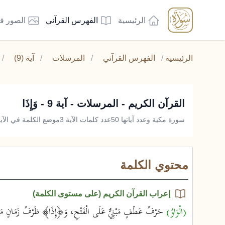
الرئيسية
الفهرس القرآني
الصور ف
الرئيسية
/
الفهرس القرآني
/
المرسلات
/
آية (9)
/
القرآن الكريم - المرسلات - آية 9 - وَإِذَا
سورة مكية وعدد آياتها 50
عدد كلمات الآية 3
موضع الكلمة في الآية 
محتوي الكلمة
إعراب القرآن الكريم (على مستوى الكلمة)
(الْوَاوُ)
حَرْفُ عَطْفٍ مَبْنِيٌّ عَلَى الْفَتْحِ، وَ﴿إِذَا﴾ ظَرْفُ زَمَانٍ مَبْ