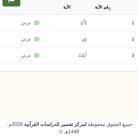
رقم الآية
الآية
لِأَيِّ
1
عرض
يَوْمٍ
2
عرض
أُجِّلَتْ
3
عرض
جميع الحقوق محفوظة
لمركز تفسير للدراسات القرآنية
2026م -
1448هـ ©