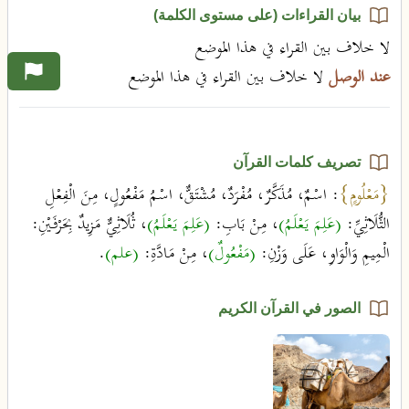
بيان القراءات (على مستوى الكلمة)
لا خلاف بين القراء في هذا الموضع
عند الوصل
لا خلاف بين القراء في هذا الموضع
تصريف كلمات القرآن
{مَعْلُومٍ}
: اسْمٌ، مُذَكَّرٌ، مُفْرَدٌ، مُشْتَقٌّ، اسْمُ مَفْعُولٍ، مِنَ الْفِعْلِ
الثُّلَاثِيِّ:
(عَلِمَ يَعْلَمُ)
، مِنْ بَابِ:
(عَلِمَ يَعْلَمُ)
، ثُلَاثِيٌّ مَزِيدٌ بِحَرْفَيْنِ:
الْمِيمِ وَالْوَاوِ، عَلَى وَزْنِ:
(مَفْعُولٌ)
، مِنْ مَادَّةِ:
(علم)
.
الصور في القرآن الكريم