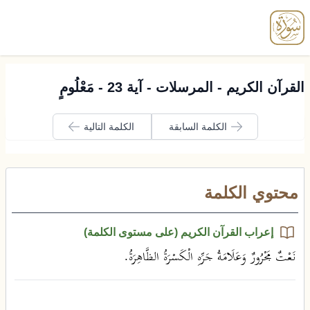
enu
القرآن الكريم - المرسلات - آية 23 - مَعْلُومٍ
الكلمة السابقة
الكلمة التالية
محتوي الكلمة
إعراب القرآن الكريم (على مستوى الكلمة)
نَعْتٌ مَجْرُورٌ وَعَلَامَةُ جَرِّهِ الْكَسْرَةُ الظَّاهِرَةُ.