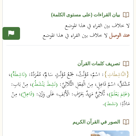
بيان القراءات (على مستوى الكلمة)
لا خلاف بين القراء في هذا الموضع
عند الوصل
لا خلاف بين القراء في هذا الموضع
تصريف كلمات القرآن
{النَّاشِطَاتِ}
: اسْمٌ، مُؤَنَّثُ، جَمْعُ مُؤَنَّثٍ سَالِمٌ، مُفْرَدُهُ:
(نَاشِطَةٌ)
،
مُشْتَقٌّ، اسْمُ فَاعِلٍ، مِنَ الْفِعْلِ الثُّلَاثِيِّ:
(نَشِطَ يَنْشَطُ)
، مِنْ بَابِ:
(عَلِمَ يَعْلَمُ)
، ثُلَاثِيٌّ مَزِيدٌ بِحَرْفِ: الْأَلِفِ، عَلَى وَزْنِ:
(فَاعِلٌ)
، مِنْ
مَادَّةِ:
(نشط)
.
الصور في القرآن الكريم