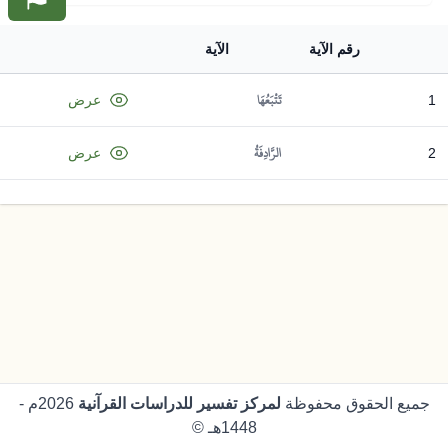
رقم الآية
الآية
تَتْبَعُهَا
1
عرض
الرَّادِفَةُ
2
عرض
جميع الحقوق محفوظة
لمركز تفسير للدراسات القرآنية
2026م -
1448هـ ©