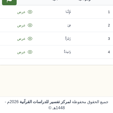
فَإِنَّمَا
1
عرض
هِيَ
2
عرض
زَجْرَةٌ
3
عرض
وَاحِدَةٌ
4
عرض
جميع الحقوق محفوظة
لمركز تفسير للدراسات القرآنية
2026م -
1448هـ ©