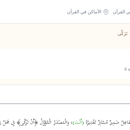
ي القرآن
الأماكن في القرآن
تَزَكَّى
6
ْفَاعِلُ ضَمِيرٌ مُسْتَتِرٌ تَقْدِيرُهُ
(أَنْتَ)
، وَالْمَصْدَرُ الْمُؤَوَّلُ ﴿أَنْ تَزَكَّى﴾ فِي مَحَلِّ رَفْع