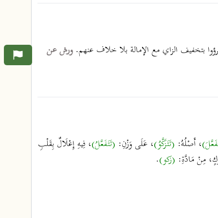
رؤوا بتخفيف الزاي مع الإمالة بلا خلاف عنهم.
ورش عن
فَعَّلَ)
، أَصْلُهُ:
(تَتَزَكَّوُ)
، عَلَى وَزْنِ:
(تَتَفَعَّلُ)
، فِيهِ إِعْلَالٌ بِقَلْبِ
رِّكٍ، مِنْ مَادَّةِ:
(زكو)
.