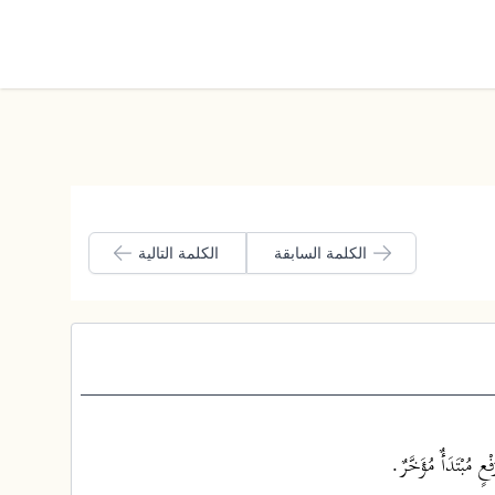
الوضع الليلي
الكلمة السابقة
الكلمة التالية
ٍ مُبْتَدَأٌ مُؤَخَّرٌ.