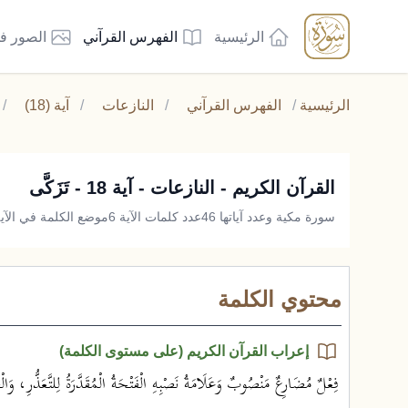
الرئيسية
الفهرس القرآني
الصور ف
الرئيسية
/
الفهرس القرآني
/
النازعات
/
آية (18)
/
القرآن الكريم - النازعات - آية 18 - تَزَكَّى
سورة مكية وعدد آياتها 46
عدد كلمات الآية 6
موضع الكلمة في الآية 
محتوي الكلمة
إعراب القرآن الكريم (على مستوى الكلمة)
فِعْلٌ مُضَارِعٌ مَنْصُوبٌ وَعَلَامَةُ نَصْبِهِ الْفَتْحَةُ الْمُقَدَّرَةُ لِلتَّعَذُّرِ، وَال