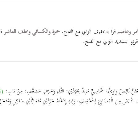
امر وعاصم
قرآ بتخفيف الزاي مع الفتح.
حمزة والكسائي وخلف العاشر
ق
قرؤوا بتشديد الزاي مع الفتح.
ُعْتَلٌّ نَاقِصٌ وَاوِيٌّ، خُمَاسِيٌّ مَزِيدٌ بِحَرْفَيْنِ: التَّاءِ وَحَرْفٍ مُضَعَّفٍ، مِنْ بَابِ:
(تَ
 التَّاءَيْنِ مِنَ الْمُضَارِعِ لِلتَّخْفِيفِ، وَفِيهِ إِدْغَامُ حَرْفَيْنِ مُتَمَاثِلَيْنِ سَاكِنٍ وَمُتَحَ