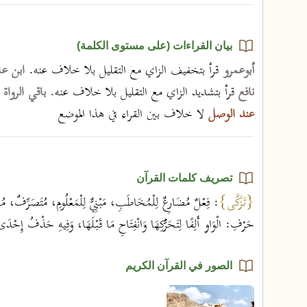
بيان القراءات (على مستوى الكلمة)
أبوعمرو
قرأ بتخفيف الزاي مع التقليل بلا خلاف عنه.
ابن ع
نافع
قرأ بتشديد الزاي مع التقليل بلا خلاف عنه.
باقي الرواة
عند الوصل
لا خلاف بين القراء في هذا الموضع
تصريف كلمات القرآن
{تَزَكَّى}
: فِعْلٌ مُضَارِعٌ لِلْمُخَاطَبِ، مَبْنِيٌّ لِلْمَعْلُومِ، مُتَصَرِّفٌ، م
حَرْفِ: الْوَاوِ أَلِفًا لِتَحَرُّكِهَا وَانْفِتَاحِ مَا قَبْلَهَا، وَفِيهِ حَذْفُ إِحْدَى
الصور في القرآن الكريم