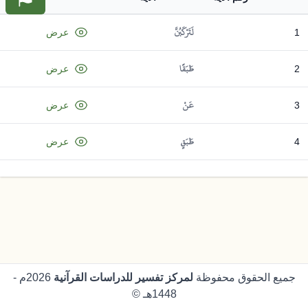
لَتَرْكَبُنَّ
1
عرض
طَبَقًا
2
عرض
عَنْ
3
عرض
طَبَقٍ
4
عرض
جميع الحقوق محفوظة
لمركز تفسير للدراسات القرآنية
2026م -
1448هـ ©