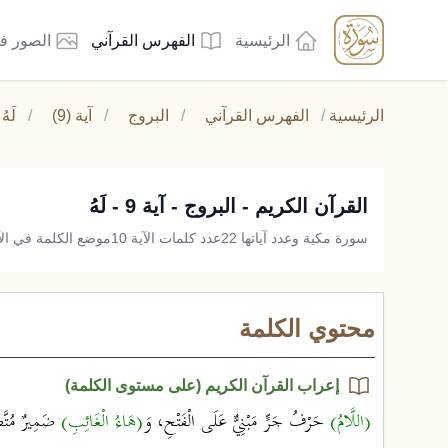
الرئيسية
الفهرس القرآني
الصور ف
الرئيسية
/
الفهرس القرآني
/
البروج
/
آية (9)
/
لَهُ
القرآن الكريم - البروج - آية 9 - لَهُ
سورة مكية وعدد آياتها 22
عدد كلمات الآية 10
موضع الكلمة في الآي
محتوي الكلمة
إعراب القرآن الكريم (على مستوى الكلمة)
(اللَّامُ)
حَرْفُ جَرٍّ مَبْنِيٌّ عَلَى الْفَتْحِ، وَ
(هَاءُ الْغَائِبِ)
ضَمِيرٌ مُتَّصِ