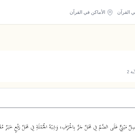
ي القرآن
الأماكن في القرآن
ة 2
لٌ مَبْنِيٌّ عَلَى الضَّمِّ فِي مَحَلِّ جَرٍّ بِالْحَرْفِ، وَشِبْهُ الْجُمْلَةِ فِي مَحَلِّ رَفْعٍ خَبَرٌ مُقَ