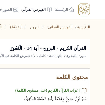
الرئيسية
الفهرس القرآني
الصور ف
الرئيسية
/
الفهرس القرآني
/
البروج
/
آية (14)
/
ال
القرآن الكريم - البروج - آية 14 - الْغَفُورُ
سورة مكية وعدد آياتها 22
عدد كلمات الآية 3
موضع الكلمة في الآية 
محتوي الكلمة
إعراب القرآن الكريم (على مستوى الكلمة)
خَبَرٌ أَوَّلُ مَرْفُوعٌ وَعَلَامَةُ رَفْعِهِ الضَّمَّةُ الظَّاهِرَةُ.