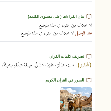
بيان القراءات (على مستوى الكلمة)
لا خلاف بين القراء في هذا الموضع
عند الوصل
لا خلاف بين القراء في هذا الموضع
تصريف كلمات القرآن
{الْغَفُورُ}
: اسْمٌ، مُذَكَّرٌ، مُفْرَدٌ، مُشْتَقٌّ، صِيغَةُ مُبَالَغَةٍ قِيَاسِيَّةٌ، م
الصور في القرآن الكريم