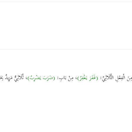
ِنَ الْفِعْلِ الثُّلَاثِيِّ:
(غَفَرَ يَغْفِرُ)
، مِنْ بَابِ:
(ضَرَبَ يَضْرِبُ)
، ثُلَاثِيٌّ مَزِيدٌ ب