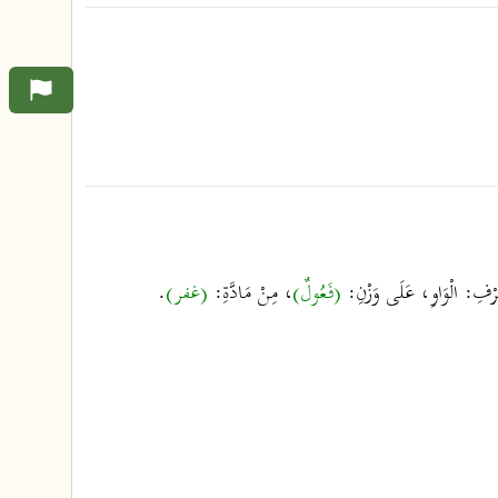
ِحَرْفِ: الْوَاوِ، عَلَى وَزْنِ:
(فَعُولٌ)
، مِنْ مَادَّةِ:
(غفر)
.