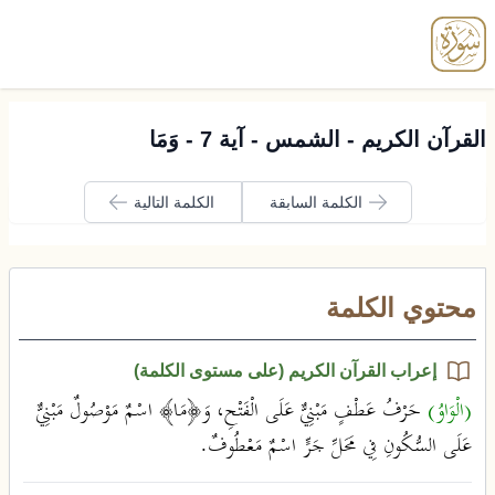
enu
القرآن الكريم - الشمس - آية 7 - وَمَا
الكلمة السابقة
الكلمة التالية
محتوي الكلمة
إعراب القرآن الكريم (على مستوى الكلمة)
(الْوَاوُ)
حَرْفُ عَطْفٍ مَبْنِيٌّ عَلَى الْفَتْحِ، وَ﴿مَا﴾ اسْمٌ مَوْصُولٌ مَبْنِيٌّ
عَلَى السُّكُونِ فِي مَحَلِّ جَرٍّ اسْمٌ مَعْطُوفٌ.