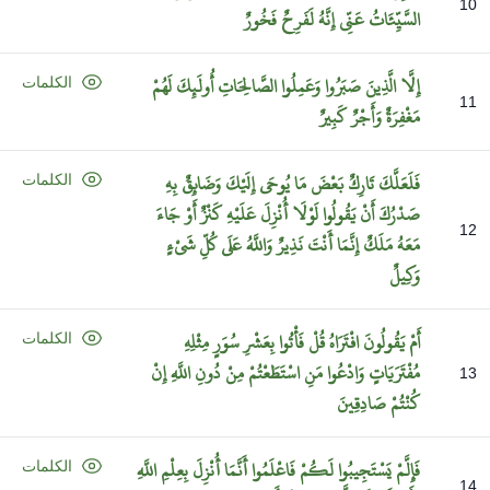
10
السَّيِّئَاتُ
عَنِّي
إِنَّهُ
لَفَرِحٌ
فَخُورٌ
إِلَّا
الَّذِينَ
صَبَرُوا
وَعَمِلُوا
الصَّالِحَاتِ
أُولَئِكَ
لَهُمْ
الكلمات
11
مَغْفِرَةٌ
وَأَجْرٌ
كَبِيرٌ
فَلَعَلَّكَ
تَارِكٌ
بَعْضَ
مَا
يُوحَى
إِلَيْكَ
وَضَائِقٌ
بِهِ
الكلمات
صَدْرُكَ
أَنْ
يَقُولُوا
لَوْلَا
أُنْزِلَ
عَلَيْهِ
كَنْزٌ
أَوْ
جَاءَ
12
مَعَهُ
مَلَكٌ
إِنَّمَا
أَنْتَ
نَذِيرٌ
وَاللَّهُ
عَلَى
كُلِّ
شَيْءٍ
وَكِيلٌ
أَمْ
يَقُولُونَ
افْتَرَاهُ
قُلْ
فَأْتُوا
بِعَشْرِ
سُوَرٍ
مِثْلِهِ
الكلمات
مُفْتَرَيَاتٍ
وَادْعُوا
مَنِ
اسْتَطَعْتُمْ
مِنْ
دُونِ
اللَّهِ
إِنْ
13
كُنْتُمْ
صَادِقِينَ
فَإِلَّمْ
يَسْتَجِيبُوا
لَكُمْ
فَاعْلَمُوا
أَنَّمَا
أُنْزِلَ
بِعِلْمِ
اللَّهِ
الكلمات
14