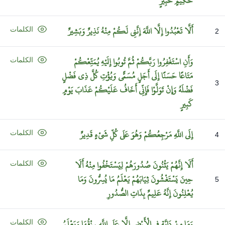
حَكِيمٍ
خَبِيرٍ
أَلَّا
تَعْبُدُوا
إِلَّا
اللَّهَ
إِنَّنِي
لَكُمْ
مِنْهُ
نَذِيرٌ
وَبَشِيرٌ
الكلمات
2
وَأَنِ
اسْتَغْفِرُوا
رَبَّكُمْ
ثُمَّ
تُوبُوا
إِلَيْهِ
يُمَتِّعْكُمْ
الكلمات
مَتَاعًا
حَسَنًا
إِلَى
أَجَلٍ
مُسَمًّى
وَيُؤْتِ
كُلَّ
ذِي
فَضْلٍ
3
فَضْلَهُ
وَإِنْ
تَوَلَّوْا
فَإِنِّي
أَخَافُ
عَلَيْكُمْ
عَذَابَ
يَوْمٍ
كَبِيرٍ
إِلَى
اللَّهِ
مَرْجِعُكُمْ
وَهُوَ
عَلَى
كُلِّ
شَيْءٍ
قَدِيرٌ
الكلمات
4
أَلَا
إِنَّهُمْ
يَثْنُونَ
صُدُورَهُمْ
لِيَسْتَخْفُوا
مِنْهُ
أَلَا
الكلمات
حِينَ
يَسْتَغْشُونَ
ثِيَابَهُمْ
يَعْلَمُ
مَا
يُسِرُّونَ
وَمَا
5
يُعْلِنُونَ
إِنَّهُ
عَلِيمٌ
بِذَاتِ
الصُّدُورِ
وَمَا
مِنْ
دَابَّةٍ
فِي
الْأَرْضِ
إِلَّا
عَلَى
اللَّهِ
رِزْقُهَا
وَيَعْلَمُ
الكلمات