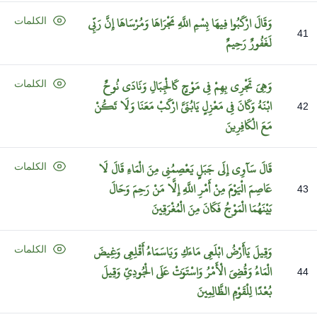
وَقَالَ
ارْكَبُوا
فِيهَا
بِسْمِ
اللَّهِ
مَجْرَاهَا
وَمُرْسَاهَا
إِنَّ
رَبِّي
الكلمات
41
لَغَفُورٌ
رَحِيمٌ
وَهِيَ
تَجْرِي
بِهِمْ
فِي
مَوْجٍ
كَالْجِبَالِ
وَنَادَى
نُوحٌ
الكلمات
ابْنَهُ
وَكَانَ
فِي
مَعْزِلٍ
يَابُنَيَّ
ارْكَبْ
مَعَنَا
وَلَا
تَكُنْ
42
مَعَ
الْكَافِرِينَ
قَالَ
سَآوِي
إِلَى
جَبَلٍ
يَعْصِمُنِي
مِنَ
الْمَاءِ
قَالَ
لَا
الكلمات
عَاصِمَ
الْيَوْمَ
مِنْ
أَمْرِ
اللَّهِ
إِلَّا
مَنْ
رَحِمَ
وَحَالَ
43
بَيْنَهُمَا
الْمَوْجُ
فَكَانَ
مِنَ
الْمُغْرَقِينَ
وَقِيلَ
يَاأَرْضُ
ابْلَعِي
مَاءَكِ
وَيَاسَمَاءُ
أَقْلِعِي
وَغِيضَ
الكلمات
الْمَاءُ
وَقُضِيَ
الْأَمْرُ
وَاسْتَوَتْ
عَلَى
الْجُودِيِّ
وَقِيلَ
44
بُعْدًا
لِلْقَوْمِ
الظَّالِمِينَ