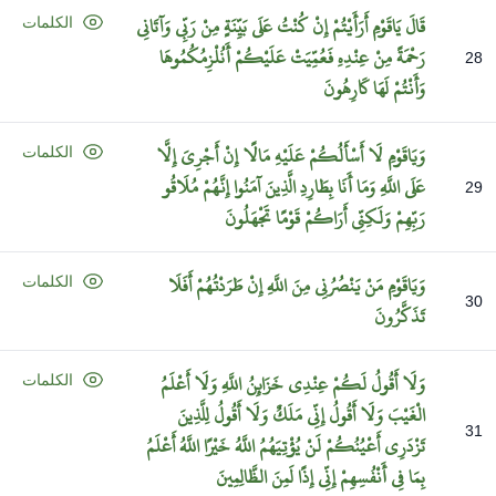
قَالَ
يَاقَوْمِ
أَرَأَيْتُمْ
إِنْ
كُنْتُ
عَلَى
بَيِّنَةٍ
مِنْ
رَبِّي
وَآتَانِي
الكلمات
رَحْمَةً
مِنْ
عِنْدِهِ
فَعُمِّيَتْ
عَلَيْكُمْ
أَنُلْزِمُكُمُوهَا
28
وَأَنْتُمْ
لَهَا
كَارِهُونَ
وَيَاقَوْمِ
لَا
أَسْأَلُكُمْ
عَلَيْهِ
مَالًا
إِنْ
أَجْرِيَ
إِلَّا
الكلمات
عَلَى
اللَّهِ
وَمَا
أَنَا
بِطَارِدِ
الَّذِينَ
آمَنُوا
إِنَّهُمْ
مُلَاقُو
29
رَبِّهِمْ
وَلَكِنِّي
أَرَاكُمْ
قَوْمًا
تَجْهَلُونَ
وَيَاقَوْمِ
مَنْ
يَنْصُرُنِي
مِنَ
اللَّهِ
إِنْ
طَرَدْتُهُمْ
أَفَلَا
الكلمات
30
تَذَكَّرُونَ
وَلَا
أَقُولُ
لَكُمْ
عِنْدِي
خَزَائِنُ
اللَّهِ
وَلَا
أَعْلَمُ
الكلمات
الْغَيْبَ
وَلَا
أَقُولُ
إِنِّي
مَلَكٌ
وَلَا
أَقُولُ
لِلَّذِينَ
31
تَزْدَرِي
أَعْيُنُكُمْ
لَنْ
يُؤْتِيَهُمُ
اللَّهُ
خَيْرًا
اللَّهُ
أَعْلَمُ
بِمَا
فِي
أَنْفُسِهِمْ
إِنِّي
إِذًا
لَمِنَ
الظَّالِمِينَ