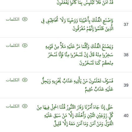
قَدْ
آمَنَ
فَلَا
تَبْتَئِسْ
بِمَا
كَانُوا
يَفْعَلُونَ
وَاصْنَعِ
الْفُلْكَ
بِأَعْيُنِنَا
وَوَحْيِنَا
وَلَا
تُخَاطِبْنِي
فِي
الكلمات
37
الَّذِينَ
ظَلَمُوا
إِنَّهُمْ
مُغْرَقُونَ
وَيَصْنَعُ
الْفُلْكَ
وَكُلَّمَا
مَرَّ
عَلَيْهِ
مَلَأٌ
مِنْ
قَوْمِهِ
الكلمات
سَخِرُوا
مِنْهُ
قَالَ
إِنْ
تَسْخَرُوا
مِنَّا
فَإِنَّا
نَسْخَرُ
38
مِنْكُمْ
كَمَا
تَسْخَرُونَ
فَسَوْفَ
تَعْلَمُونَ
مَنْ
يَأْتِيهِ
عَذَابٌ
يُخْزِيهِ
وَيَحِلُّ
الكلمات
39
عَلَيْهِ
عَذَابٌ
مُقِيمٌ
حَتَّى
إِذَا
جَاءَ
أَمْرُنَا
وَفَارَ
التَّنُّورُ
قُلْنَا
احْمِلْ
فِيهَا
مِنْ
الكلمات
كُلٍّ
زَوْجَيْنِ
اثْنَيْنِ
وَأَهْلَكَ
إِلَّا
مَنْ
سَبَقَ
عَلَيْهِ
40
الْقَوْلُ
وَمَنْ
آمَنَ
وَمَا
آمَنَ
مَعَهُ
إِلَّا
قَلِيلٌ