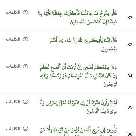
قَالُوا
يَانُوحُ
قَدْ
جَادَلْتَنَا
فَأَكْثَرْتَ
جِدَالَنَا
فَأْتِنَا
بِمَا
الكلمات
32
تَعِدُنَا
إِنْ
كُنْتَ
مِنَ
الصَّادِقِينَ
قَالَ
إِنَّمَا
يَأْتِيكُمْ
بِهِ
اللَّهُ
إِنْ
شَاءَ
وَمَا
أَنْتُمْ
الكلمات
33
بِمُعْجِزِينَ
وَلَا
يَنْفَعُكُمْ
نُصْحِي
إِنْ
أَرَدْتُ
أَنْ
أَنْصَحَ
لَكُمْ
الكلمات
إِنْ
كَانَ
اللَّهُ
يُرِيدُ
أَنْ
يُغْوِيَكُمْ
هُوَ
رَبُّكُمْ
وَإِلَيْهِ
34
تُرْجَعُونَ
أَمْ
يَقُولُونَ
افْتَرَاهُ
قُلْ
إِنِ
افْتَرَيْتُهُ
فَعَلَيَّ
إِجْرَامِي
وَأَنَا
الكلمات
35
بَرِيءٌ
مِمَّا
تُجْرِمُونَ
وَأُوحِيَ
إِلَى
نُوحٍ
أَنَّهُ
لَنْ
يُؤْمِنَ
مِنْ
قَوْمِكَ
إِلَّا
مَنْ
الكلمات
36