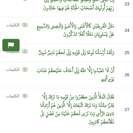
23
رَبِّهِمْ
أُولَئِكَ
أَصْحَابُ
الْجَنَّةِ
هُمْ
فِيهَا
خَالِدُونَ
مَثَلُ
الْفَرِيقَيْنِ
كَالْأَعْمَى
وَالْأَصَمِّ
وَالْبَصِيرِ
وَالسَّمِيعِ
الكلمات
24
هَلْ
يَسْتَوِيَانِ
مَثَلًا
أَفَلَا
تَذَكَّرُونَ
وَلَقَدْ
أَرْسَلْنَا
نُوحًا
إِلَى
قَوْمِهِ
إِنِّي
لَكُمْ
نَذِيرٌ
مُبِينٌ
الكلمات
25
أَنْ
لَا
تَعْبُدُوا
إِلَّا
اللَّهَ
إِنِّي
أَخَافُ
عَلَيْكُمْ
عَذَابَ
الكلمات
26
يَوْمٍ
أَلِيمٍ
فَقَالَ
الْمَلَأُ
الَّذِينَ
كَفَرُوا
مِنْ
قَوْمِهِ
مَا
نَرَاكَ
إِلَّا
الكلمات
بَشَرًا
مِثْلَنَا
وَمَا
نَرَاكَ
اتَّبَعَكَ
إِلَّا
الَّذِينَ
هُمْ
أَرَاذِلُنَا
27
بَادِيَ
الرَّأْيِ
وَمَا
نَرَى
لَكُمْ
عَلَيْنَا
مِنْ
فَضْلٍ
بَلْ
نَظُنُّكُمْ
كَاذِبِينَ