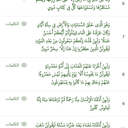
6
مُسْتَقَرَّهَا
وَمُسْتَوْدَعَهَا
كُلٌّ
فِي
كِتَابٍ
مُبِينٍ
وَهُوَ
الَّذِي
خَلَقَ
السَّمَاوَاتِ
وَالْأَرْضَ
فِي
سِتَّةِ
أَيَّامٍ
الكلمات
وَكَانَ
عَرْشُهُ
عَلَى
الْمَاءِ
لِيَبْلُوَكُمْ
أَيُّكُمْ
أَحْسَنُ
7
عَمَلًا
وَلَئِنْ
قُلْتَ
إِنَّكُمْ
مَبْعُوثُونَ
مِنْ
بَعْدِ
الْمَوْتِ
لَيَقُولَنَّ
الَّذِينَ
كَفَرُوا
إِنْ
هَذَا
إِلَّا
سِحْرٌ
مُبِينٌ
وَلَئِنْ
أَخَّرْنَا
عَنْهُمُ
الْعَذَابَ
إِلَى
أُمَّةٍ
مَعْدُودَةٍ
الكلمات
لَيَقُولُنَّ
مَا
يَحْبِسُهُ
أَلَا
يَوْمَ
يَأْتِيهِمْ
لَيْسَ
مَصْرُوفًا
8
عَنْهُمْ
وَحَاقَ
بِهِمْ
مَا
كَانُوا
بِهِ
يَسْتَهْزِئُونَ
وَلَئِنْ
أَذَقْنَا
الْإِنْسَانَ
مِنَّا
رَحْمَةً
ثُمَّ
نَزَعْنَاهَا
مِنْهُ
إِنَّهُ
الكلمات
9
لَيَئُوسٌ
كَفُورٌ
وَلَئِنْ
أَذَقْنَاهُ
نَعْمَاءَ
بَعْدَ
ضَرَّاءَ
مَسَّتْهُ
لَيَقُولَنَّ
ذَهَبَ
الكلمات