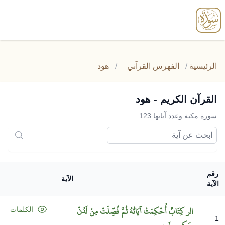
enu
الرئيسية
/
الفهرس القرآني
/
هود
القرآن الكريم - هود
سورة مكية وعدد آياتها 123
رقم
الآية
الآية
الر
كِتَابٌ
أُحْكِمَتْ
آيَاتُهُ
ثُمَّ
فُصِّلَتْ
مِنْ
لَدُنْ
الكلمات
1