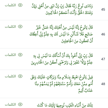
وَنَادَى
نُوحٌ
رَبَّهُ
فَقَالَ
رَبِّ
إِنَّ
ابْنِي
مِنْ
أَهْلِي
وَإِنَّ
الكلمات
45
وَعْدَكَ
الْحَقُّ
وَأَنْتَ
أَحْكَمُ
الْحَاكِمِينَ
قَالَ
يَانُوحُ
إِنَّهُ
لَيْسَ
مِنْ
أَهْلِكَ
إِنَّهُ
عَمَلٌ
غَيْرُ
الكلمات
صَالِحٍ
فَلَا
تَسْأَلْنِ
مَا
لَيْسَ
لَكَ
بِهِ
عِلْمٌ
إِنِّي
أَعِظُكَ
46
أَنْ
تَكُونَ
مِنَ
الْجَاهِلِينَ
قَالَ
رَبِّ
إِنِّي
أَعُوذُ
بِكَ
أَنْ
أَسْأَلَكَ
مَا
لَيْسَ
لِي
بِهِ
الكلمات
47
عِلْمٌ
وَإِلَّا
تَغْفِرْ
لِي
وَتَرْحَمْنِي
أَكُنْ
مِنَ
الْخَاسِرِينَ
قِيلَ
يَانُوحُ
اهْبِطْ
بِسَلَامٍ
مِنَّا
وَبَرَكَاتٍ
عَلَيْكَ
وَعَلَى
الكلمات
أُمَمٍ
مِمَّنْ
مَعَكَ
وَأُمَمٌ
سَنُمَتِّعُهُمْ
ثُمَّ
يَمَسُّهُمْ
مِنَّا
48
عَذَابٌ
أَلِيمٌ
تِلْكَ
مِنْ
أَنْبَاءِ
الْغَيْبِ
نُوحِيهَا
إِلَيْكَ
مَا
كُنْتَ
الكلمات