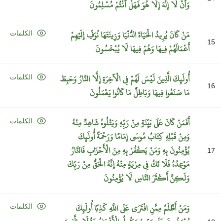
وَأَنْ
لَا
إِلَهَ
إِلَّا
هُوَ
فَهَلْ
أَنْتُمْ
مُسْلِمُونَ
مَنْ
كَانَ
يُرِيدُ
الْحَيَاةَ
الدُّنْيَا
وَزِينَتَهَا
نُوَفِّ
إِلَيْهِمْ
الكلمات
15
أَعْمَالَهُمْ
فِيهَا
وَهُمْ
فِيهَا
لَا
يُبْخَسُونَ
أُولَئِكَ
الَّذِينَ
لَيْسَ
لَهُمْ
فِي
الْآخِرَةِ
إِلَّا
النَّارُ
وَحَبِطَ
الكلمات
16
مَا
صَنَعُوا
فِيهَا
وَبَاطِلٌ
مَا
كَانُوا
يَعْمَلُونَ
أَفَمَنْ
كَانَ
عَلَى
بَيِّنَةٍ
مِنْ
رَبِّهِ
وَيَتْلُوهُ
شَاهِدٌ
مِنْهُ
الكلمات
وَمِنْ
قَبْلِهِ
كِتَابُ
مُوسَى
إِمَامًا
وَرَحْمَةً
أُولَئِكَ
يُؤْمِنُونَ
بِهِ
وَمَنْ
يَكْفُرْ
بِهِ
مِنَ
الْأَحْزَابِ
فَالنَّارُ
17
مَوْعِدُهُ
فَلَا
تَكُ
فِي
مِرْيَةٍ
مِنْهُ
إِنَّهُ
الْحَقُّ
مِنْ
رَبِّكَ
وَلَكِنَّ
أَكْثَرَ
النَّاسِ
لَا
يُؤْمِنُونَ
وَمَنْ
أَظْلَمُ
مِمَّنِ
افْتَرَى
عَلَى
اللَّهِ
كَذِبًا
أُولَئِكَ
الكلمات