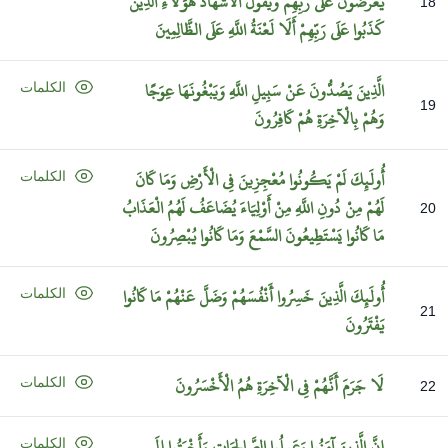
يُعْرَضُونَ
عَلَى
رَبِّهِمْ
وَيَقُولُ
الْأَشْهَادُ
هَؤُلَاءِ
الَّذِينَ
18
كَذَبُوا
عَلَى
رَبِّهِمْ
أَلَا
لَعْنَةُ
اللَّهِ
عَلَى
الظَّالِمِينَ
الَّذِينَ
يَصُدُّونَ
عَنْ
سَبِيلِ
اللَّهِ
وَيَبْغُونَهَا
عِوَجًا
الكلمات
19
وَهُمْ
بِالْآخِرَةِ
هُمْ
كَافِرُونَ
أُولَئِكَ
لَمْ
يَكُونُوا
مُعْجِزِينَ
فِي
الْأَرْضِ
وَمَا
كَانَ
الكلمات
لَهُمْ
مِنْ
دُونِ
اللَّهِ
مِنْ
أَوْلِيَاءَ
يُضَاعَفُ
لَهُمُ
الْعَذَابُ
20
مَا
كَانُوا
يَسْتَطِيعُونَ
السَّمْعَ
وَمَا
كَانُوا
يُبْصِرُونَ
أُولَئِكَ
الَّذِينَ
خَسِرُوا
أَنْفُسَهُمْ
وَضَلَّ
عَنْهُمْ
مَا
كَانُوا
الكلمات
21
يَفْتَرُونَ
لَا
جَرَمَ
أَنَّهُمْ
فِي
الْآخِرَةِ
هُمُ
الْأَخْسَرُونَ
الكلمات
22
إِنَّ
الَّذِينَ
آمَنُوا
وَعَمِلُوا
الصَّالِحَاتِ
وَأَخْبَتُوا
إِلَى
الكلمات