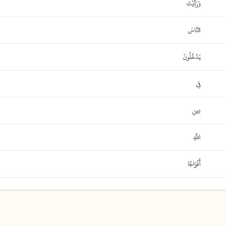
وَرَأَيْتَ
النَّاسَ
يَدْخُلُونَ
فِي
دِينِ
اللَّهِ
أَفْوَاجًا