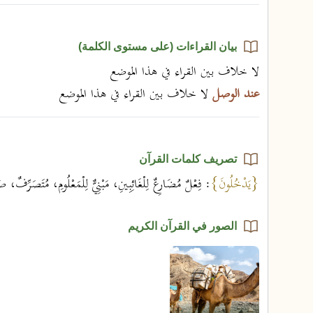
بيان القراءات (على مستوى الكلمة)
لا خلاف بين القراء في هذا الموضع
عند الوصل
لا خلاف بين القراء في هذا الموضع
تصريف كلمات القرآن
{يَدْخُلُونَ}
: فِعْلٌ مُضَارِعٌ لِلْغَائِبِينِ، مَبْنِيٌّ لِلْمَعْلُومِ، مُتَصَرِّفٌ
الصور في القرآن الكريم