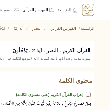
الرئيسية
الفهرس القرآني
الصور ف
الرئيسية
/
الفهرس القرآني
/
النصر
/
آية (2)
/
يَدْخ
القرآن الكريم - النصر - آية 2 - يَدْخُلُونَ
سورة مدنية وعدد آياتها 3
عدد كلمات الآية 7
موضع الكلمة في الآية 
محتوي الكلمة
إعراب القرآن الكريم (على مستوى الكلمة)
فِعْلٌ مُضَارِعٌ مَرْفُوعٌ وَعَلَامَةُ رَفْعِهِ ثُبُوتُ النُّونِ لِأَنَّهُ مِنَ الْأَفْعَالِ ا