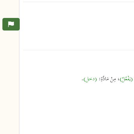
(يَفْعُلُ)
، مِنْ مَادَّةِ:
(دخل)
.