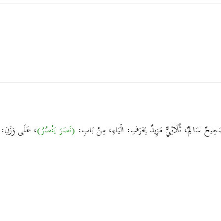
، صَحِيحٌ سَالِمٌ، ثُلَاثِيٌّ مَزِيدٌ بِحَرْفِ: الْيَاءِ، مِنْ بَابِ:
(نَصَرَ يَنْصُرُ)
، عَلَى وَزْنِ: