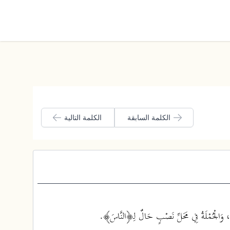
الوضع الليلي
الكلمة السابقة
الكلمة التالية
لٌ، وَالْجُمْلَةُ فِي مَحَلِّ نَصْبٍ حَالٌ لِـ﴿النَّاسَ﴾.