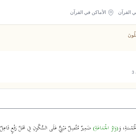
ي القرآن
الأماكن في القرآن
ُلُونَ
3
لْخَمْسَةِ، وَ
(وَاوُ الْجَمَاعَةِ)
ضَمِيرٌ مُتَّصِلٌ مَبْنِيٌّ عَلَى السُّكُونِ فِي مَحَلِّ رَفْعٍ فَاعِ